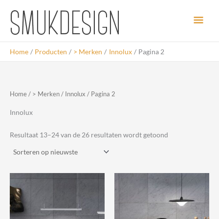
Ga
Hoo
naar
de
inhoud
Home
Producten
> Merken
Innolux
Pagina 2
Home
/
> Merken
/
Innolux
/ Pagina 2
Innolux
Gesorteerd
Resultaat 13–24 van de 26 resultaten wordt getoond
op
nieuwste