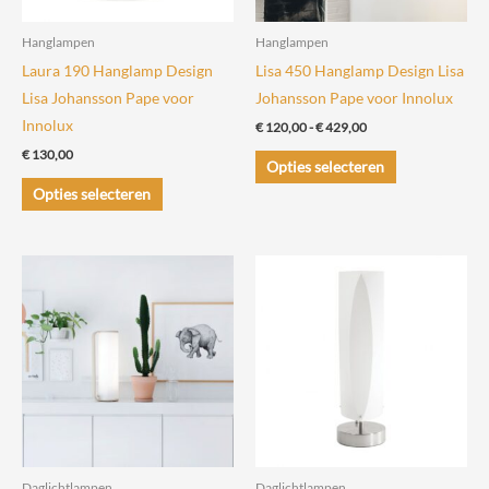
de
productpagina
Hanglampen
Hanglampen
Laura 190 Hanglamp Design
Lisa 450 Hanglamp Design Lisa
Lisa Johansson Pape voor
Johansson Pape voor Innolux
Innolux
Prijsklasse:
€
120,00
-
€
429,00
€ 120,00
€
130,00
Dit
tot
Opties selecteren
€ 429,00
Dit
product
Opties selecteren
product
heeft
heeft
meerdere
meerdere
variaties.
variaties.
Deze
Deze
optie
optie
kan
kan
gekozen
gekozen
worden
worden
op
op
de
de
productpagin
Daglichtlampen
Daglichtlampen