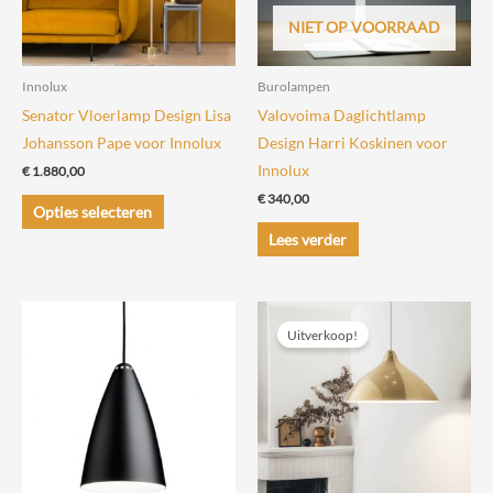
op
NIET OP VOORRAAD
de
productpagin
Innolux
Burolampen
Senator Vloerlamp Design Lisa
Valovoima Daglichtlamp
Johansson Pape voor Innolux
Design Harri Koskinen voor
Innolux
€
1.880,00
€
340,00
Dit
Opties selecteren
product
Lees verder
heeft
meerdere
variaties.
Uitverkoop!
Deze
optie
kan
gekozen
worden
op