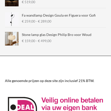
€
519,00
Fa wandlamp Design Goula en Figuera voor Gofi
P
€
259,00
-
€
289,00
r
i
Stone lamp glas Design Philip Bro voor Woud
j
P
€
159,00
-
€
499,00
s
r
k
i
l
j
a
s
s
k
s
l
e
a
:
s
€
Alle genoemde prijzen op deze site zijn inclusief 21% BTW.
s
e
2
:
5
€
9
,
1
0