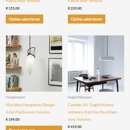
Pasila voor Innolux
Pasila voor Innolux
€
155,00
€
229,00
Dit
Dit
Opties selecteren
Opties selecteren
product
product
heeft
heeft
meerdere
meerdere
variaties.
variaties.
Deze
Deze
optie
optie
kan
kan
gekozen
gekozen
worden
worden
op
op
de
de
Hanglampen
Daglichtlampen
productpagina
productpagin
Murakka Hanglamp Design
Candeo Air Daglichtlamp
Juho Pasila voor Innolux
ontwerp Katriina Nuutinen
voor Innolux
€
199,00
€
419,00