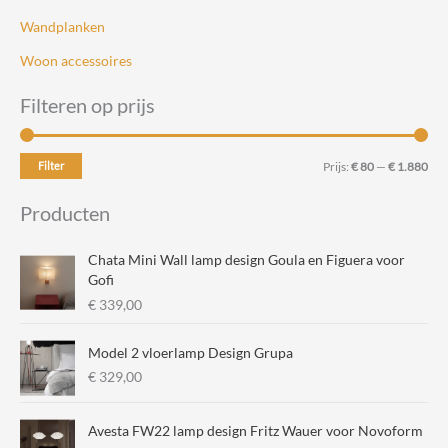
Wandplanken
Woon accessoires
Filteren op prijs
M
M
Filter
Prijs:
€ 80
—
€ 1.880
i
a
Producten
n
x
.
.
Chata Mini Wall lamp design Goula en Figuera voor
p
p
Gofi
€
339,00
r
r
i
i
Model 2 vloerlamp Design Grupa
j
j
€
329,00
s
s
Avesta FW22 lamp design Fritz Wauer voor Novoform