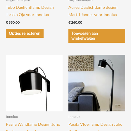
productpagina
Tubo Daglichtlamp Design
Aurea Daglichtlamp design
Jarkko Oja voor Innolux
Martti Jannes voor Innolux
€
330,00
€
260,00
Dit
Opties selecteren
Toevoegen aan
product
winkelwagen
heeft
meerdere
variaties.
Deze
optie
kan
gekozen
worden
op
de
Innolux
Innolux
productpagina
Pasila Wandlamp Design Juho
Pasila Vloerlamp Design Juho