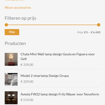
Woon accessoires
Filteren op prijs
M
M
Filter
Prijs:
€ 0
—
€ 6.600
i
a
Producten
n
x
.
.
Chata Mini Wall lamp design Goula en Figuera voor
p
p
Gofi
€
339,00
r
r
i
i
Model 2 vloerlamp Design Grupa
j
j
€
329,00
s
s
Avesta FW22 lamp design Fritz Wauer voor Novoform
€
519,00