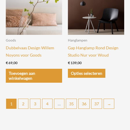
optie
optie
kan
kan
gekozen
gekozen
worden
worden
op
op
de
de
Goods
Hanglampen
productpagina
productpagin
Dubbelvaas Design Willem
Gap Hanglamp Rond Design
Noyons voor Goods
Studio Nur voor Woud
€
69,00
€
139,00
Dit
Toevoegen aan
Opties selecteren
product
winkelwagen
heeft
meerdere
variaties.
1
2
3
4
…
35
36
37
→
Deze
optie
kan
gekozen