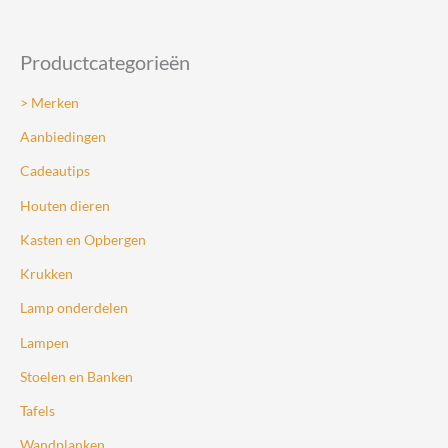
worden
op
Productcategorieën
de
productpagin
> Merken
Aanbiedingen
Cadeautips
Houten dieren
Kasten en Opbergen
Krukken
Lamp onderdelen
Lampen
Stoelen en Banken
Tafels
Wandplanken