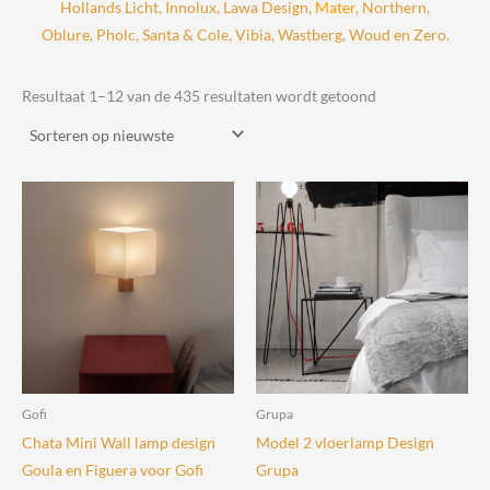
Hollands Licht
,
Innolux
,
Lawa
Design,
Mater
,
Northern
,
Oblure,
Pholc
,
Santa & Cole
,
Vibia
,
Wastberg
,
Woud
en
Zero
.
Gesorteerd
Resultaat 1–12 van de 435 resultaten wordt getoond
op
nieuwste
Gofi
Grupa
Chata Mini Wall lamp design
Model 2 vloerlamp Design
Goula en Figuera voor Gofi
Grupa