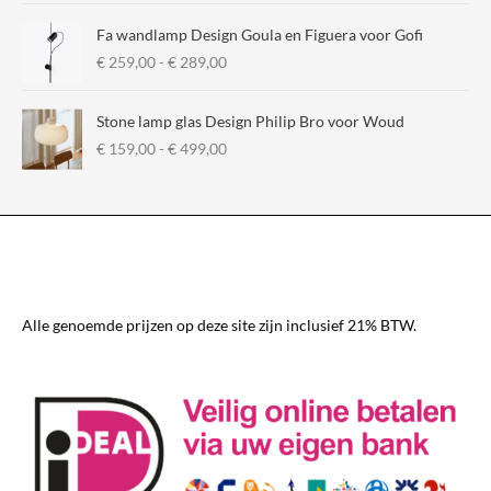
Fa wandlamp Design Goula en Figuera voor Gofi
P
€
259,00
-
€
289,00
r
i
Stone lamp glas Design Philip Bro voor Woud
j
P
€
159,00
-
€
499,00
s
r
k
i
l
j
a
s
s
k
s
l
e
a
:
s
€
Alle genoemde prijzen op deze site zijn inclusief 21% BTW.
s
e
2
:
5
€
9
,
1
0
5
0