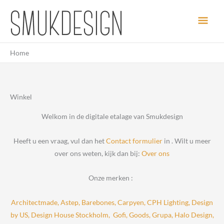
Ga
Hoo
naar
de
inhoud
Home
Winkel
Welkom in de digitale etalage van Smukdesign
Heeft u een vraag, vul dan het
Contact formulier
in . Wilt u meer
over ons weten, kijk dan bij:
Over ons
Onze merken :
Architectmade,
Astep
,
Barebones,
Carpyen
,
CPH Lighting
,
Design
by US
,
Design House Stockholm
,
Gofi
,
Goods
,
Grupa
,
Halo Design
,