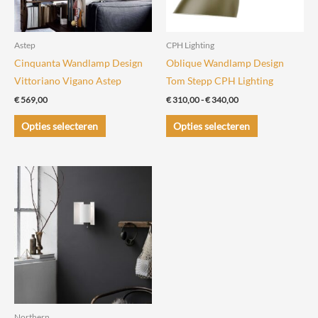
Astep
CPH Lighting
Cinquanta Wandlamp Design
Oblique Wandlamp Design
Vittoriano Vigano Astep
Tom Stepp CPH Lighting
Prijsklasse:
€
569,00
€
310,00
-
€
340,00
€ 310,00
Dit
Dit
tot
Opties selecteren
Opties selecteren
€ 340,00
product
product
heeft
heeft
meerdere
meerdere
variaties.
variaties.
Deze
Deze
optie
optie
kan
kan
gekozen
gekozen
worden
worden
op
op
de
de
Northern