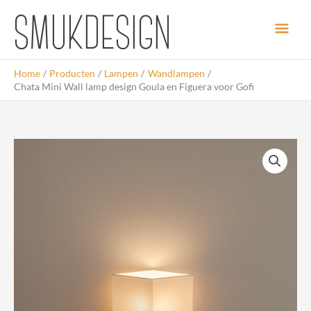
Ga
Hoo
naar
de
inhoud
Home
Producten
Lampen
Wandlampen
Chata Mini Wall lamp design Goula en Figuera voor Gofi