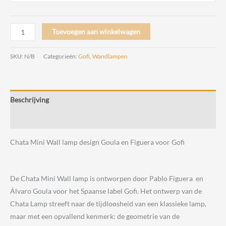
Chata
Toevoegen aan winkelwagen
Mini
Wall
SKU:
N/B
Categorieën:
Gofi
,
Wandlampen
lamp
design
Goula
Beschrijving
en
Figuera
Beoordelingen (0)
voor
Chata Mini Wall lamp design Goula en Figuera voor Gofi
Gofi
aantal
De Chata Mini Wall lamp is ontworpen door Pablo Figuera en
Álvaro Goula voor het Spaanse label Gofi. Het ontwerp van de
Chata Lamp streeft naar de tijdloosheid van een klassieke lamp,
maar met een opvallend kenmerk: de geometrie van de