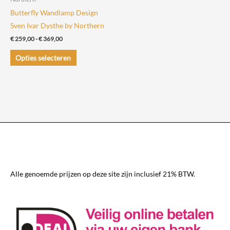
productpagina
productpagin
Butterfly Wandlamp Design
Sven Ivar Dysthe by Northern
Prijsklasse:
€
259,00
-
€
369,00
€ 259,00
Dit
tot
Opties selecteren
€ 369,00
product
heeft
meerdere
variaties.
Deze
optie
kan
gekozen
worden
Alle genoemde prijzen op deze site zijn inclusief 21% BTW.
op
de
productpagina