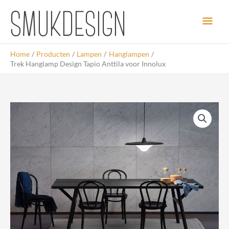
Ga
Hoo
naar
de
inhoud
Home
Producten
Lampen
Hanglampen
Trek Hanglamp Design Tapio Anttila voor Innolux