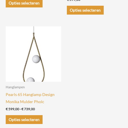
tot
Opties selecteren
€ 365,00
product
Dit
Opties selecteren
heeft
product
meerdere
heeft
variaties.
meerdere
Deze
variaties.
optie
Deze
kan
optie
gekozen
kan
worden
gekozen
op
worden
de
op
productpagina
de
Hanglampen
productpagin
Pearls 65 Hanglamp Design
Monika Mulder Pholc
Prijsklasse:
€
599,00
-
€
739,00
€ 599,00
Dit
tot
Opties selecteren
€ 739,00
product