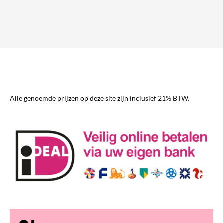
heeft
meerdere
variaties.
Deze
optie
kan
gekozen
worden
Alle genoemde prijzen op deze site zijn inclusief 21% BTW.
op
de
productpagina