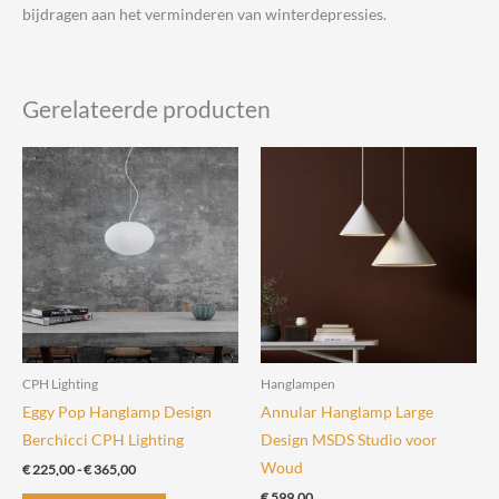
bijdragen aan het verminderen van winterdepressies.
Gerelateerde producten
CPH Lighting
Hanglampen
Eggy Pop Hanglamp Design
Annular Hanglamp Large
Berchicci CPH Lighting
Design MSDS Studio voor
Woud
Prijsklasse:
€
225,00
-
€
365,00
€ 225,00
€
599,00
Dit