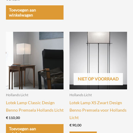
variaties.
Toevoegen aan
Deze
winkelwagen
optie
kan
gekozen
worden
op
de
productpagin
NIET OP VOORRAAD
Hollands Licht
Hollands Licht
Lotek Lamp Classic Design
Lotek Lamp XS Zwart Design
Benno Premsela Hollands Licht
Benno Premsela voor Hollands
Licht
€
110,00
€
90,00
Toevoegen aan