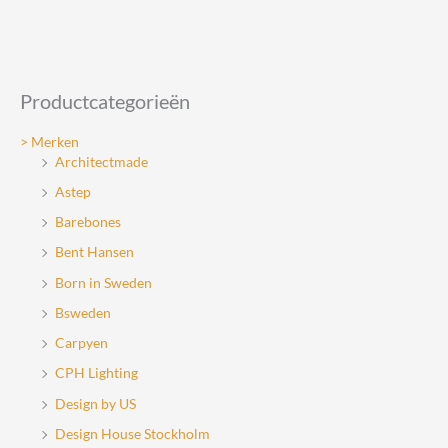
kan
gekozen
worden
op
Productcategorieën
de
productpagin
> Merken
Architectmade
Astep
Barebones
Bent Hansen
Born in Sweden
Bsweden
Carpyen
CPH Lighting
Design by US
Design House Stockholm