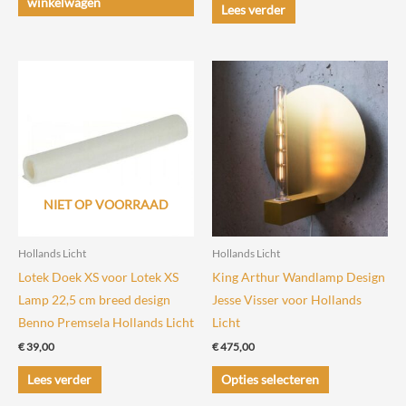
winkelwagen
Lees verder
NIET OP VOORRAAD
Hollands Licht
Hollands Licht
Lotek Doek XS voor Lotek XS
King Arthur Wandlamp Design
Lamp 22,5 cm breed design
Jesse Visser voor Hollands
Benno Premsela Hollands Licht
Licht
€
39,00
€
475,00
Dit
Lees verder
Opties selecteren
product