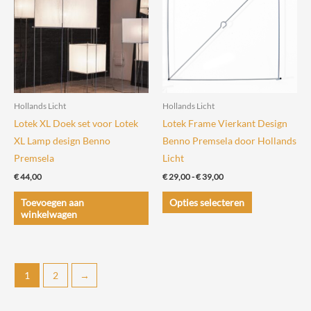
kan
gekozen
worden
op
de
productpagin
Hollands Licht
Hollands Licht
Lotek XL Doek set voor Lotek
Lotek Frame Vierkant Design
XL Lamp design Benno
Benno Premsela door Hollands
Premsela
Licht
Prijsklasse:
€
44,00
€
29,00
-
€
39,00
€ 29,00
Dit
tot
Toevoegen aan
Opties selecteren
€ 39,00
product
winkelwagen
heeft
meerdere
variaties.
1
2
→
Deze
optie