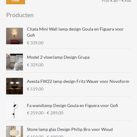
M
M
Filter
Prijs:
€ 20
—
€ 910
i
a
Producten
n
x
.
.
Chata Mini Wall lamp design Goula en Figuera voor
p
p
Gofi
€
339,00
r
r
i
i
Model 2 vloerlamp Design Grupa
j
j
€
329,00
s
s
Avesta FW22 lamp design Fritz Wauer voor Novoform
€
519,00
Fa wandlamp Design Goula en Figuera voor Gofi
P
€
259,00
-
€
289,00
r
i
Stone lamp glas Design Philip Bro voor Woud
j
P
€
159,00
-
€
499,00
s