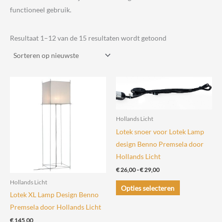
functioneel gebruik.
Gesorteerd
Resultaat 1–12 van de 15 resultaten wordt getoond
op
nieuwste
Hollands Licht
Lotek snoer voor Lotek Lamp
design Benno Premsela door
Hollands Licht
Prijsklasse:
€
26,00
-
€
29,00
€ 26,00
Dit
Hollands Licht
tot
Opties selecteren
€ 29,00
Lotek XL Lamp Design Benno
product
Premsela door Hollands Licht
heeft
meerdere
€
145,00