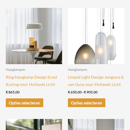
heeft
meerdere
variaties.
Deze
optie
kan
gekozen
worden
op
de
Hanglampen
Hanglampen
productpagin
Ring Hanglamp Design Ernst
Limpid Light Design Jongsma &
Koning voor Hollands Licht
van Gurp voor Hollands Licht
Prijsklasse:
€
865,00
€
650,00
-
€
905,00
€ 650,00
Dit
Dit
tot
Opties selecteren
Opties selecteren
€ 905,00
product
product
heeft
heeft
meerdere
meerdere
variaties.
variaties.