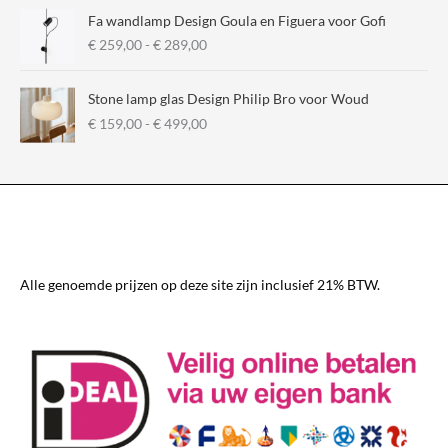
Fa wandlamp Design Goula en Figuera voor Gofi
P
€
259,00
-
€
289,00
r
i
Stone lamp glas Design Philip Bro voor Woud
j
P
€
159,00
-
€
499,00
s
r
k
i
l
j
a
s
s
k
s
l
e
a
:
s
€
Alle genoemde prijzen op deze site zijn inclusief 21% BTW.
s
e
2
:
5
€
9
,
1
0
5
0
9
t