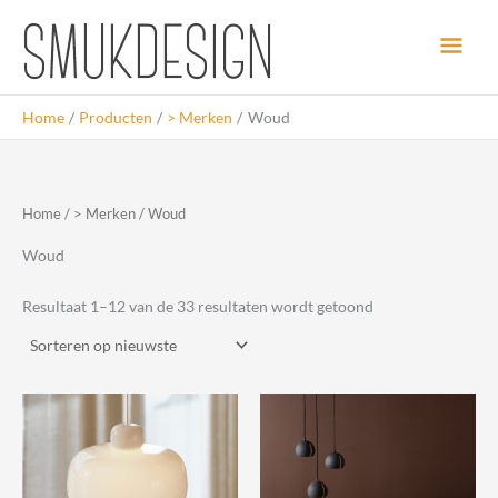
Ga
Hoo
naar
de
inhoud
Home
Producten
> Merken
Woud
Home
/
> Merken
/ Woud
Woud
Gesorteerd
Resultaat 1–12 van de 33 resultaten wordt getoond
op
nieuwste