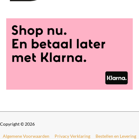
,
o
0
t
0
€
t
o
2
t
8
€
9
,
4
0
9
0
9
,
0
0
Copyright © 2026
Algemene Voorwaarden
Privacy Verklaring
Bestellen en Levering