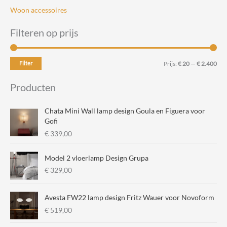
Woon accessoires
Filteren op prijs
M
M
Filter
Prijs:
€ 20
—
€ 2.400
i
a
Producten
n
x
.
.
Chata Mini Wall lamp design Goula en Figuera voor
p
p
Gofi
€
339,00
r
r
i
i
Model 2 vloerlamp Design Grupa
j
j
€
329,00
s
s
Avesta FW22 lamp design Fritz Wauer voor Novoform
€
519,00