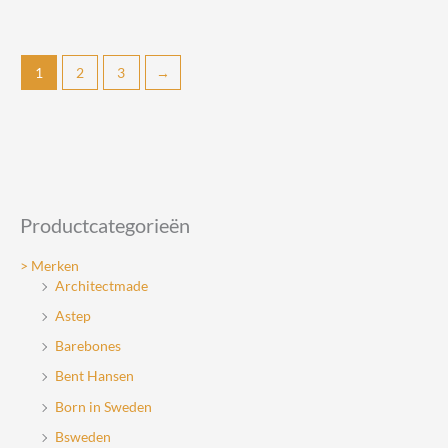
heeft
meerdere
variaties.
1
2
3
→
Deze
optie
kan
gekozen
worden
op
Productcategorieën
de
productpagina
> Merken
Architectmade
Astep
Barebones
Bent Hansen
Born in Sweden
Bsweden