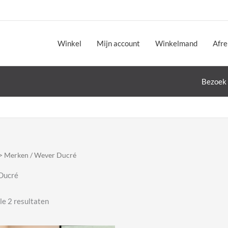
Winkel
Mijn account
Winkelmand
Afr
Bezoek 
> Merken
/ Wever Ducré
Ducré
Gesorteerd
le 2 resultaten
op
nieuwste