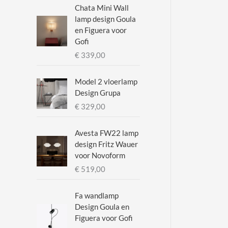
.
.
Chata Mini Wall
lamp design Goula
p
p
en Figuera voor
r
r
Gofi
i
i
€
339,00
j
j
Model 2 vloerlamp
s
s
Design Grupa
€
329,00
Avesta FW22 lamp
design Fritz Wauer
voor Novoform
€
519,00
Fa wandlamp
Design Goula en
Figuera voor Gofi