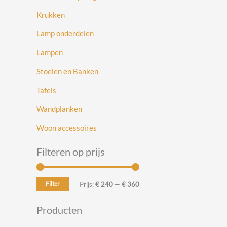
Krukken
Lamp onderdelen
Lampen
Stoelen en Banken
Tafels
Wandplanken
Woon accessoires
Filteren op prijs
Filter
M
M
Prijs:
€ 240
—
€ 360
i
a
Producten
n
x