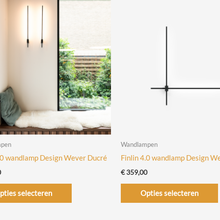
mpen
Wandlampen
1.0 wandlamp Design Wever Ducré
Finlin 4.0 wandlamp Design W
0
€
359,00
Dit
pties selecteren
Opties selecteren
product
heeft