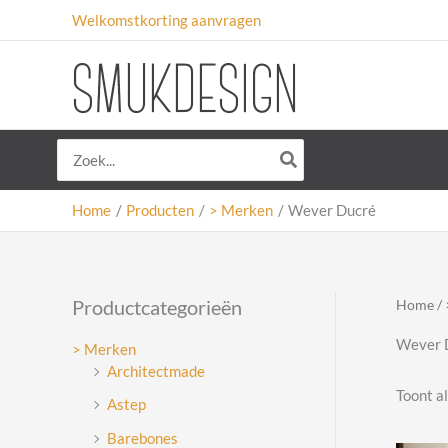
Ga
Welkomstkorting aanvragen
naar
de
inhoud
Zoeken
naar:
Home
Producten
> Merken
Wever Ducré
Productcategorieën
Home
/
Wever 
> Merken
Architectmade
Toont al
Astep
Barebones