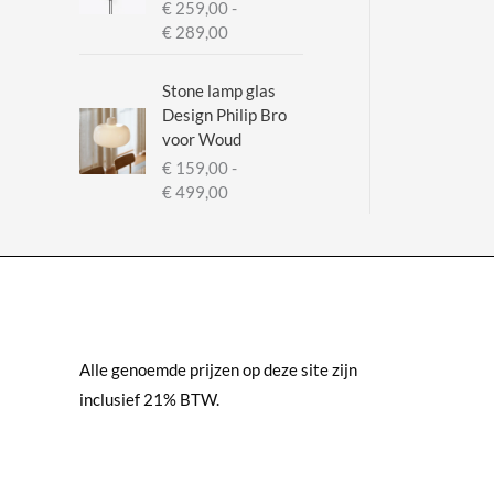
€
259,00
-
P
€
289,00
r
i
Stone lamp glas
j
Design Philip Bro
s
voor Woud
k
€
159,00
-
l
P
€
499,00
a
r
s
i
s
j
e
s
:
k
€
l
a
Alle genoemde prijzen op deze site zijn
2
s
5
inclusief 21% BTW.
s
9
e
,
:
0
€
0