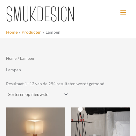
Ga
Hoo
naar
de
inhoud
Home
Producten
Lampen
Home
/ Lampen
Lampen
Gesorteerd
Resultaat 1–12 van de 294 resultaten wordt getoond
op
nieuwste