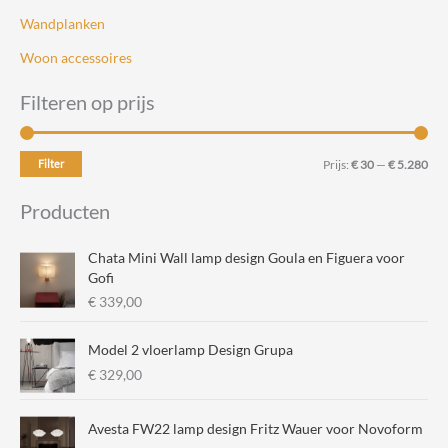
Wandplanken
Woon accessoires
Filteren op prijs
M
M
Filter
Prijs:
€ 30
—
€ 5.280
i
a
Producten
n
x
.
.
Chata Mini Wall lamp design Goula en Figuera voor
p
p
Gofi
€
339,00
r
r
i
i
Model 2 vloerlamp Design Grupa
j
j
€
329,00
s
s
Avesta FW22 lamp design Fritz Wauer voor Novoform