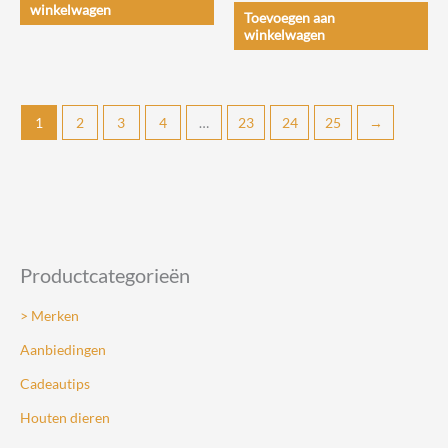
winkelwagen
Toevoegen aan
winkelwagen
1
2
3
4
…
23
24
25
→
Productcategorieën
> Merken
Aanbiedingen
Cadeautips
Houten dieren