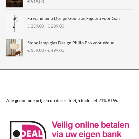
€
519,00
Fa wandlamp Design Goula en Figuera voor Gofi
P
€
259,00
-
€
289,00
r
i
Stone lamp glas Design Philip Bro voor Woud
j
P
€
159,00
-
€
499,00
s
r
k
i
l
j
a
s
s
k
s
l
e
a
:
s
€
Alle genoemde prijzen op deze site zijn inclusief 21% BTW.
s
e
2
:
5
€
9
,
1
0