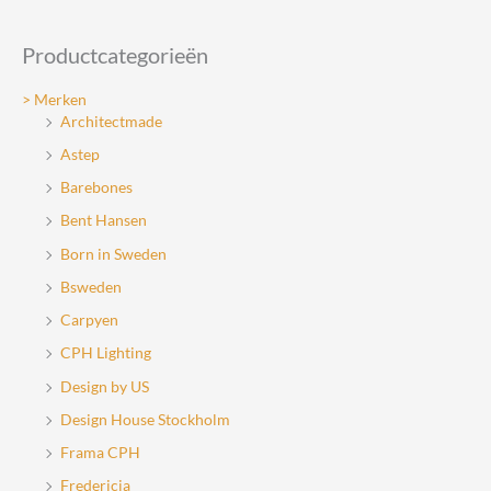
worden
op
Productcategorieën
op
de
de
productpagin
> Merken
productpagina
Architectmade
Astep
Barebones
Bent Hansen
Born in Sweden
Bsweden
Carpyen
CPH Lighting
Design by US
Design House Stockholm
Frama CPH
Fredericia