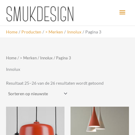
Ga
Hoo
naar
de
inhoud
Home
Producten
> Merken
Innolux
Pagina 3
Home
/
> Merken
/
Innolux
/ Pagina 3
Innolux
Gesorteerd
Resultaat 25–26 van de 26 resultaten wordt getoond
op
nieuwste