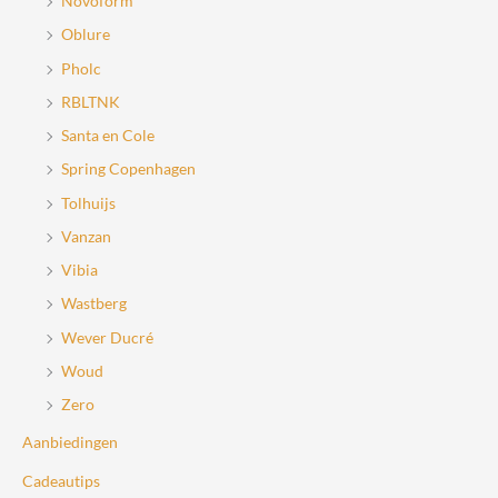
Novoform
Oblure
Pholc
RBLTNK
Santa en Cole
Spring Copenhagen
Tolhuijs
Vanzan
Vibia
Wastberg
Wever Ducré
Woud
Zero
Aanbiedingen
Cadeautips