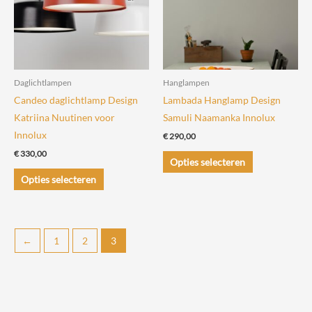
Daglichtlampen
Hanglampen
Candeo daglichtlamp Design
Lambada Hanglamp Design
Katriina Nuutinen voor
Samuli Naamanka Innolux
Innolux
€
290,00
€
330,00
Dit
Opties selecteren
Dit
product
Opties selecteren
product
heeft
heeft
meerdere
meerdere
variaties.
←
1
2
3
variaties.
Deze
Deze
optie
optie
kan
kan
gekozen
gekozen
worden