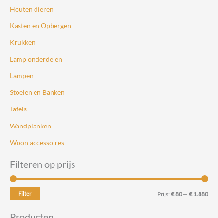
Houten dieren
Kasten en Opbergen
Krukken
Lamp onderdelen
Lampen
Stoelen en Banken
Tafels
Wandplanken
Woon accessoires
Filteren op prijs
M
M
Filter
Prijs:
€ 80
—
€ 1.880
i
a
Producten