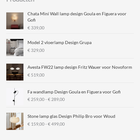
n
x
.
.
Chata Mini Wall lamp design Goula en Figuera voor
p
p
Gofi
€
339,00
r
r
i
i
Model 2 vloerlamp Design Grupa
j
j
€
329,00
s
s
Avesta FW22 lamp design Fritz Wauer voor Novoform
€
519,00
Fa wandlamp Design Goula en Figuera voor Gofi
P
€
259,00
-
€
289,00
r
i
Stone lamp glas Design Philip Bro voor Woud
j
P
€
159,00
-
€
499,00
s
r
k
i
l