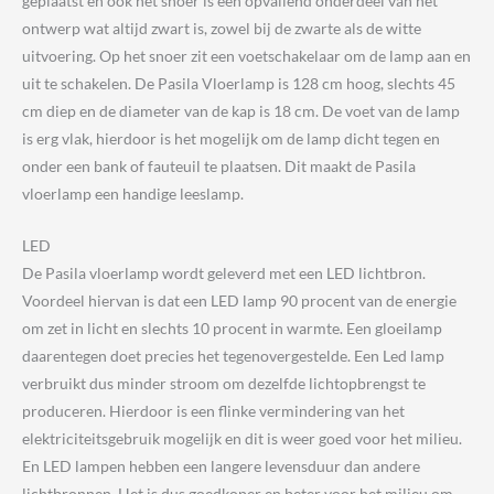
geplaatst en ook het snoer is een opvallend onderdeel van het
ontwerp wat altijd zwart is, zowel bij de zwarte als de witte
uitvoering. Op het snoer zit een voetschakelaar om de lamp aan en
uit te schakelen. De Pasila Vloerlamp is 128 cm hoog, slechts 45
cm diep en de diameter van de kap is 18 cm. De voet van de lamp
is erg vlak, hierdoor is het mogelijk om de lamp dicht tegen en
onder een bank of fauteuil te plaatsen. Dit maakt de Pasila
vloerlamp een handige leeslamp.
LED
De Pasila vloerlamp wordt geleverd met een LED lichtbron.
Voordeel hiervan is dat een LED lamp 90 procent van de energie
om zet in licht en slechts 10 procent in warmte. Een gloeilamp
daarentegen doet precies het tegenovergestelde. Een Led lamp
verbruikt dus minder stroom om dezelfde lichtopbrengst te
produceren. Hierdoor is een flinke vermindering van het
elektriciteitsgebruik mogelijk en dit is weer goed voor het milieu.
En LED lampen hebben een langere levensduur dan andere
lichtbronnen. Het is dus goedkoper en beter voor het milieu om