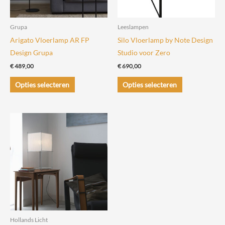
Grupa
Leeslampen
Arigato Vloerlamp AR FP
Silo Vloerlamp by Note Design
Design Grupa
Studio voor Zero
€
489,00
€
690,00
Dit
Dit
Opties selecteren
Opties selecteren
product
product
heeft
heeft
meerdere
meerdere
variaties.
variaties.
Deze
Deze
optie
optie
kan
kan
gekozen
gekozen
worden
worden
op
op
de
de
Hollands Licht