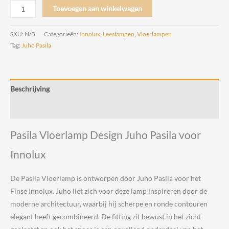
Pasila
Toevoegen aan winkelwagen
Vloerlamp
Design
SKU:
N/B
Categorieën:
Innolux
,
Leeslampen
,
Vloerlampen
Juho
Tag:
Juho Pasila
Pasila
voor
Innolux
Beschrijving
aantal
Beoordelingen (0)
Pasila Vloerlamp Design Juho Pasila voor
Innolux
De Pasila Vloerlamp is ontworpen door Juho Pasila voor het
Finse Innolux. Juho liet zich voor deze lamp inspireren door de
moderne architectuur, waarbij hij scherpe en ronde contouren
elegant heeft gecombineerd. De fitting zit bewust in het zicht