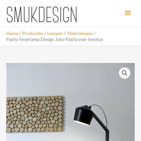
Ga
Hoo
naar
de
inhoud
Home
Producten
Lampen
Vloerlampen
Pasila Vloerlamp Design Juho Pasila voor Innolux