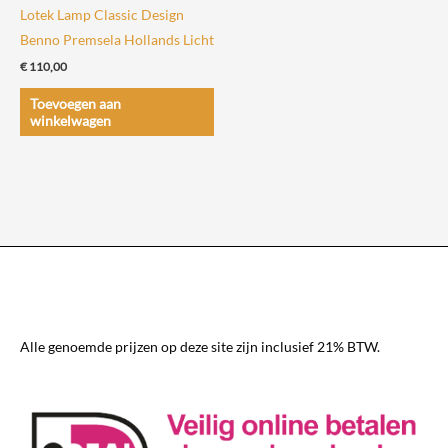
productpagina
productpagin
Lotek Lamp Classic Design
Benno Premsela Hollands Licht
€
110,00
Toevoegen aan
winkelwagen
Alle genoemde prijzen op deze site zijn inclusief 21% BTW.