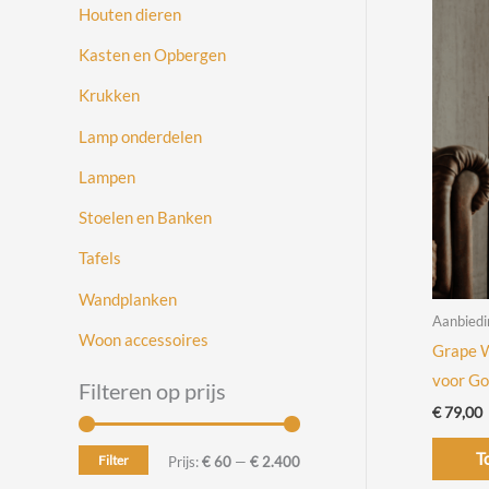
Houten dieren
Kasten en Opbergen
Krukken
Lamp onderdelen
Lampen
Stoelen en Banken
Tafels
Wandplanken
Aanbiedi
Woon accessoires
Grape W
voor G
Filteren op prijs
€
79,00
T
Filter
M
M
Prijs:
€ 60
—
€ 2.400