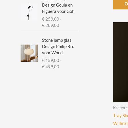
O
Design Goula en
Figuera voor Gofi
€
259,00
-
P
€
289,00
r
i
Stone lamp glas
j
Design Philip Bro
s
voor Woud
k
€
159,00
-
l
P
€
499,00
a
r
s
i
s
j
e
s
:
k
€
l
Kasten 
a
2
Tray Sh
s
5
s
Willma
9