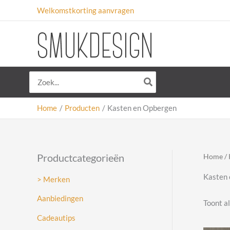
Ga
Welkomstkorting aanvragen
naar
de
inhoud
Zoeken
naar:
Home
Producten
Kasten en Opbergen
Productcategorieën
Home
/ 
Kasten
> Merken
Aanbiedingen
Toont al
Cadeautips