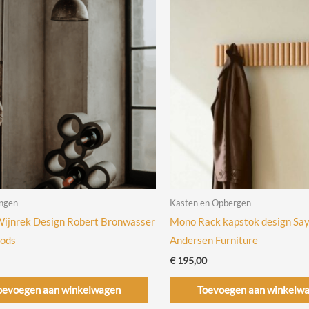
ngen
Kasten en Opbergen
ijnrek Design Robert Bronwasser
Mono Rack kapstok design Sa
oods
Andersen Furniture
€
195,00
oevoegen aan winkelwagen
Toevoegen aan winkelw