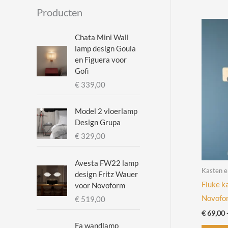
i
a
Producten
n
x
.
.
Chata Mini Wall
lamp design Goula
p
p
en Figuera voor
r
r
Gofi
i
i
€
339,00
j
j
Model 2 vloerlamp
s
s
Design Grupa
€
329,00
Avesta FW22 lamp
Kasten 
design Fritz Wauer
Fluke k
voor Novoform
Novofo
€
519,00
€
69,00
Fa wandlamp