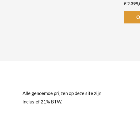
e
,
€
2.399,
:
0
€
O
0
t
1
o
5
t
9
€
,
0
2
0
8
t
9
o
,
t
0
€
Alle genoemde prijzen op deze site zijn
0
inclusief 21% BTW.
4
9
9
,
0
0