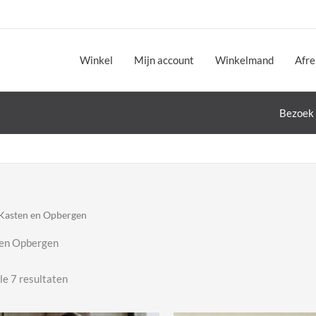
Winkel
Mijn account
Winkelmand
Afr
Bezoek 
Kasten en Opbergen
 en Opbergen
Gesorteerd
le 7 resultaten
op
nieuwste