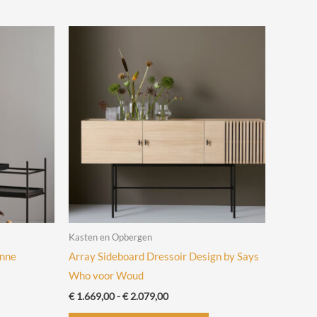
Kasten en Opbergen
anne
Array Sideboard Dressoir Design by Says
Who voor Woud
Prijsklasse:
€
1.669,00
-
€
2.079,00
€ 1.669,00
Dit
Dit