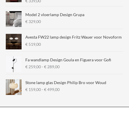
€
339,00
r
r
i
i
Model 2 vloerlamp Design Grupa
j
j
€
329,00
s
s
Avesta FW22 lamp design Fritz Wauer voor Novoform
€
519,00
Fa wandlamp Design Goula en Figuera voor Gofi
P
€
259,00
-
€
289,00
r
i
Stone lamp glas Design Philip Bro voor Woud
j
P
€
159,00
-
€
499,00
s
r
k
i
l
j
a
s
s
k
s
l
e