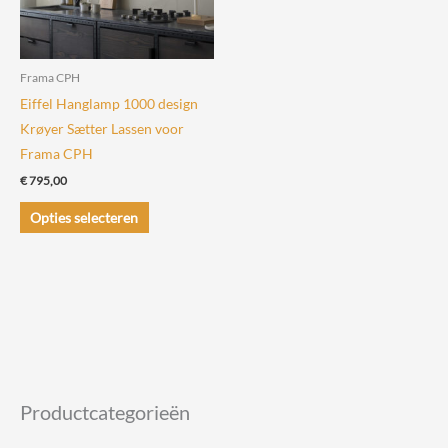
Frama CPH
Eiffel Hanglamp 1000 design
Krøyer Sætter Lassen voor
Frama CPH
€
795,00
Dit
Opties selecteren
product
heeft
meerdere
variaties.
Deze
optie
kan
gekozen
Productcategorieën
worden