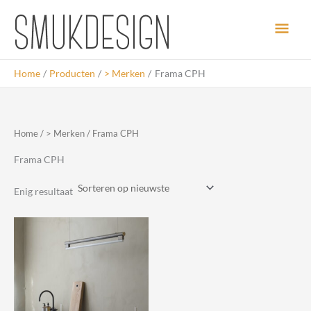
Ga
Hoo
naar
de
inhoud
Home
Producten
> Merken
Frama CPH
Home
/
> Merken
/ Frama CPH
Frama CPH
Enig resultaat