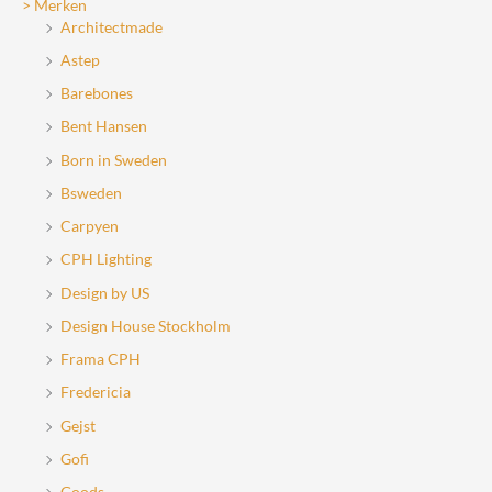
> Merken
op
Architectmade
de
Astep
productpagina
Barebones
Bent Hansen
Born in Sweden
Bsweden
Carpyen
CPH Lighting
Design by US
Design House Stockholm
Frama CPH
Fredericia
Gejst
Gofi
Goods