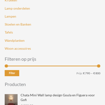
Krukken
Lamp onderdelen
Lampen
Stoelen en Banken
Tafels
Wandplanken
Woon accessoires
Filteren op prijs
M
M
Filter
Prijs:
€ 790
—
€ 800
i
a
Producten
n
x
.
.
Chata Mini Wall lamp design Goula en Figuera voor
p
p
Gofi