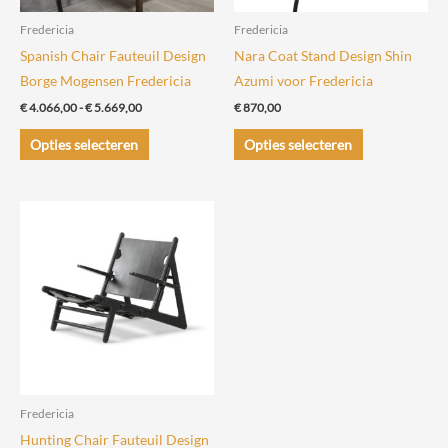
Fredericia
Fredericia
Spanish Chair Fauteuil Design
Nara Coat Stand Design Shin
Borge Mogensen Fredericia
Azumi voor Fredericia
Prijsklasse:
€
4.066,00
-
€
5.669,00
€
870,00
€ 4.066,00
Dit
Dit
tot
Opties selecteren
Opties selecteren
€ 5.669,00
product
product
heeft
heeft
meerdere
meerdere
variaties.
variaties.
Deze
Deze
optie
optie
kan
kan
gekozen
gekozen
worden
worden
op
op
de
de
Fredericia
productpagina
productpagin
Hunting Chair Fauteuil Design