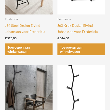
Fredericia
Fredericia
J64 Stoel Design Ejvind
J63 Kruk Design Ejvind
Johansson voor Fredericia
Johansson voor Fredericia
€
525,00
€
346,00
Toevoegen aan
Toevoegen aan
winkelwagen
winkelwagen