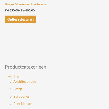
Borge Mogensen Fredericia
Prijsklasse:
€
4.650,00
-
€
6.600,00
€ 4.650,00
Dit
tot
Opties selecteren
€ 6.600,00
product
heeft
meerdere
variaties.
Deze
optie
kan
gekozen
Productcategorieën
worden
> Merken
op
Architectmade
de
Astep
productpagina
Barebones
Bent Hansen