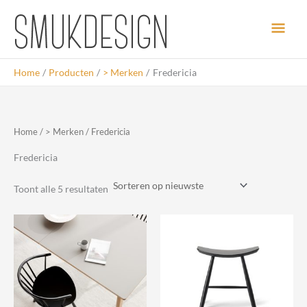
Ga
Hoo
naar
de
inhoud
Home
Producten
> Merken
Fredericia
Home
/
> Merken
/ Fredericia
Fredericia
Gesorteerd
Toont alle 5 resultaten
op
nieuwste