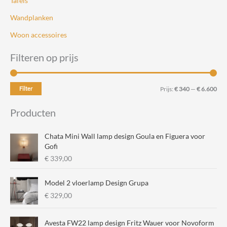
Tafels
Wandplanken
Woon accessoires
Filteren op prijs
M
M
Filter
Prijs:
€ 340
—
€ 6.600
i
a
Producten
n
x
.
.
Chata Mini Wall lamp design Goula en Figuera voor
p
p
Gofi
€
339,00
r
r
i
i
Model 2 vloerlamp Design Grupa
j
j
€
329,00
s
s
Avesta FW22 lamp design Fritz Wauer voor Novoform