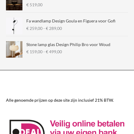
€
519,00
Fa wandlamp Design Goula en Figuera voor Gofi
P
€
259,00
-
€
289,00
r
i
Stone lamp glas Design Philip Bro voor Woud
j
P
€
159,00
-
€
499,00
s
r
k
i
l
j
a
s
s
k
s
l
e
a
:
s
€
Alle genoemde prijzen op deze site zijn inclusief 21% BTW.
s
e
2
:
5
€
9
,