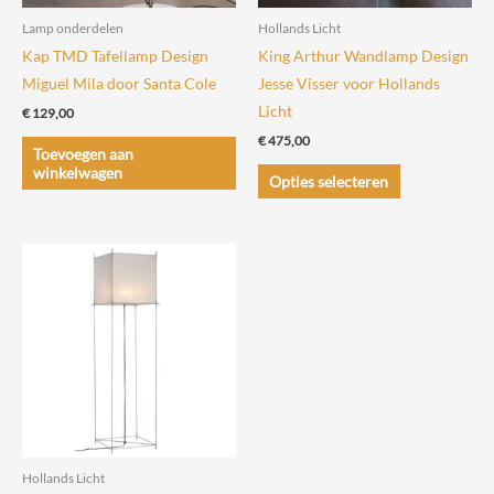
Lamp onderdelen
Hollands Licht
Kap TMD Tafellamp Design
King Arthur Wandlamp Design
Miguel Mila door Santa Cole
Jesse Visser voor Hollands
Licht
€
129,00
€
475,00
Toevoegen aan
Dit
winkelwagen
Opties selecteren
product
heeft
meerdere
variaties.
Deze
optie
kan
gekozen
worden
op
de
Hollands Licht