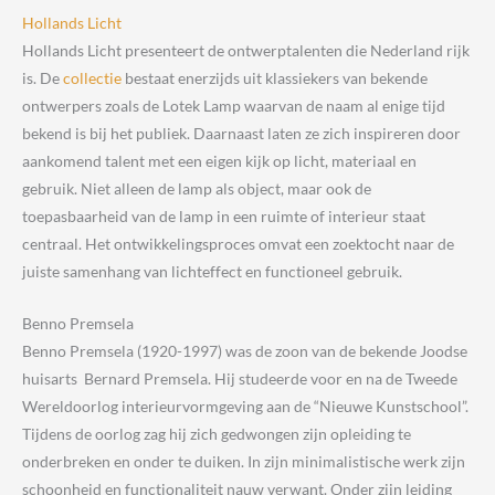
Hollands Licht
Hollands Licht presenteert de ontwerptalenten die Nederland rijk
is. De
collectie
bestaat enerzijds uit klassiekers van bekende
ontwerpers zoals de Lotek Lamp waarvan de naam al enige tijd
bekend is bij het publiek. Daarnaast laten ze zich inspireren door
aankomend talent met een eigen kijk op licht, materiaal en
gebruik. Niet alleen de lamp als object, maar ook de
toepasbaarheid van de lamp in een ruimte of interieur staat
centraal. Het ontwikkelingsproces omvat een zoektocht naar de
juiste samenhang van lichteffect en functioneel gebruik.
Benno Premsela
Benno Premsela (1920-1997) was de zoon van de bekende Joodse
huisarts Bernard Premsela. Hij studeerde voor en na de Tweede
Wereldoorlog interieurvormgeving aan de “Nieuwe Kunstschool”.
Tijdens de oorlog zag hij zich gedwongen zijn opleiding te
onderbreken en onder te duiken. In zijn minimalistische werk zijn
schoonheid en functionaliteit nauw verwant. Onder zijn leiding