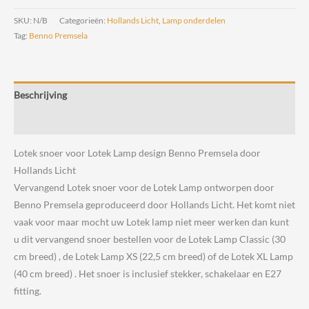
snoer
voor
SKU:
N/B
Categorieën:
Hollands Licht
,
Lamp onderdelen
Lotek
Tag:
Benno Premsela
Lamp
design
Benno
Beschrijving
Premsela
door
Beoordelingen (0)
Hollands
Lotek snoer voor Lotek Lamp design Benno Premsela door
Licht
Hollands Licht
aantal
Vervangend Lotek snoer voor de Lotek Lamp ontworpen door
Benno Premsela geproduceerd door Hollands Licht. Het komt niet
vaak voor maar mocht uw Lotek lamp niet meer werken dan kunt
u dit vervangend snoer bestellen voor de Lotek Lamp Classic (30
cm breed) , de Lotek Lamp XS (22,5 cm breed) of de Lotek XL Lamp
(40 cm breed) . Het snoer is inclusief stekker, schakelaar en E27
fitting.