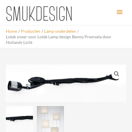
Ga
Hoo
naar
de
inhoud
Home
Producten
Lamp onderdelen
Lotek snoer voor Lotek Lamp design Benno Premsela door
Hollands Licht