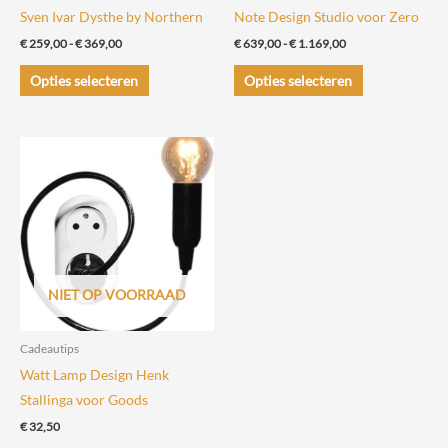
Sven Ivar Dysthe by Northern
Note Design Studio voor Zero
Prijsklasse:
Prijsklasse:
€
259,00
-
€
369,00
€
639,00
-
€
1.169,00
€ 259,00
€ 639,00
Dit
Dit
tot
tot
Opties selecteren
Opties selecteren
€ 369,00
€ 1.169,00
product
product
heeft
heeft
meerdere
meerdere
variaties.
variaties.
Deze
Deze
optie
optie
kan
kan
gekozen
gekozen
worden
worden
NIET OP VOORRAAD
op
op
de
de
Cadeautips
productpagina
productpagin
Watt Lamp Design Henk
Stallinga voor Goods
€
32,50