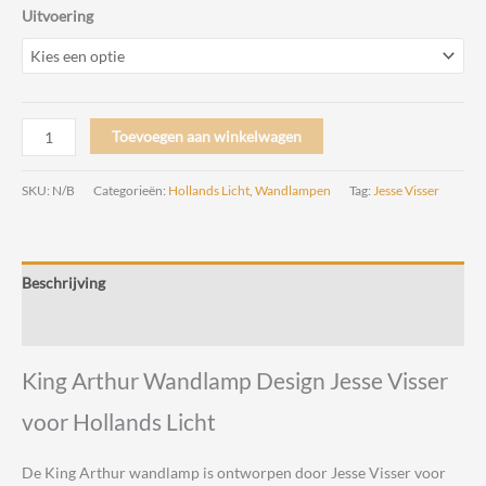
Uitvoering
King
Toevoegen aan winkelwagen
Arthur
Wandlamp
SKU:
N/B
Categorieën:
Hollands Licht
,
Wandlampen
Tag:
Jesse Visser
Design
Jesse
Visser
Beschrijving
voor
Hollands
Beoordelingen (0)
Licht
aantal
King Arthur Wandlamp Design Jesse Visser
voor Hollands Licht
De King Arthur wandlamp is ontworpen door Jesse Visser voor