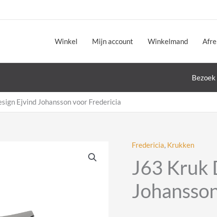
Winkel
Mijn account
Winkelmand
Afr
Bezoek 
sign Ejvind Johansson voor Fredericia
Fredericia
,
Krukken
J63 Kruk 
Johansson