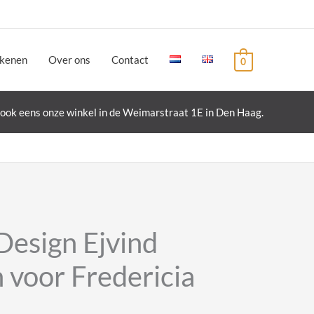
ekenen
Over ons
Contact
0
ook eens onze winkel in de Weimarstraat 1E in Den Haag.
Design Ejvind
 voor Fredericia