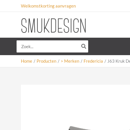
Ga
Welkomstkorting aanvragen
naar
de
inhoud
Zoeken
naar:
Home
Producten
> Merken
Fredericia
J63 Kruk De