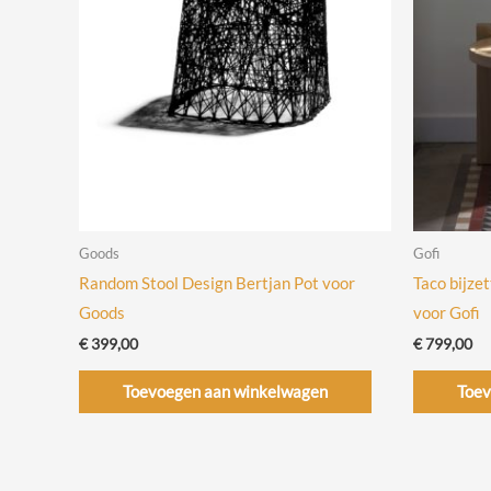
Goods
Gofi
Random Stool Design Bertjan Pot voor
Taco bijze
Goods
voor Gofi
€
399,00
€
799,00
Toevoegen aan winkelwagen
Toev