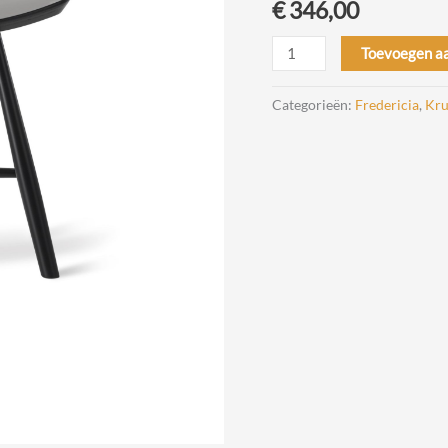
€
346,00
J63
Toevoegen a
Kruk
Design
Categorieën:
Fredericia
,
Kru
Ejvind
Johansson
voor
Fredericia
aantal