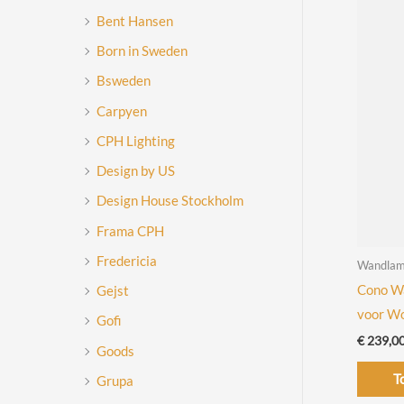
Bent Hansen
Born in Sweden
Bsweden
Carpyen
CPH Lighting
Design by US
Design House Stockholm
Frama CPH
Fredericia
Wandla
Cono W
Gejst
voor W
Gofi
€
239,0
Goods
T
Grupa