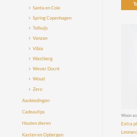
T
Santa en Cole
Spring Copenhagen
Tolhuijs
Vanzan
Vibia
Wastberg
Wever Ducré
Woud
Zero
Aanbiedingen
Cadeautips
Woon acc
Houten dieren
Extra p
Leonard
Kasten en Opbergen