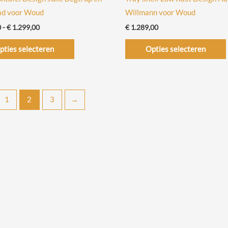
ad voor Woud
Willmann voor Woud
Prijsklasse:
0
-
€
1.299,00
€
1.289,00
€ 679,00
Dit
tot
pties selecteren
Opties selecteren
€ 1.299,00
product
heeft
meerdere
variaties.
1
2
3
→
Deze
optie
kan
gekozen
worden
op
de
productpagina