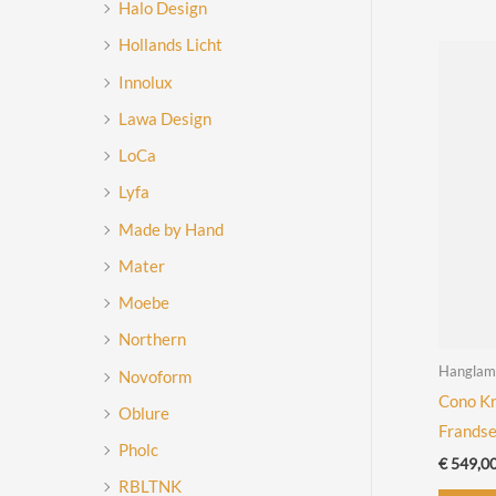
Halo Design
Hollands Licht
Innolux
Lawa Design
LoCa
Lyfa
Made by Hand
Mater
Moebe
Northern
Hanglam
Novoform
Cono Kr
Oblure
Frands
Pholc
€
549,0
RBLTNK