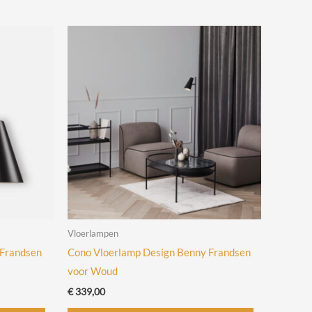
heeft
heeft
meerdere
meerdere
variaties.
variaties.
Deze
Deze
optie
optie
kan
kan
gekozen
gekozen
worden
worden
op
op
de
de
productpagina
productpagina
Vloerlampen
 Frandsen
Cono Vloerlamp Design Benny Frandsen
voor Woud
€
339,00