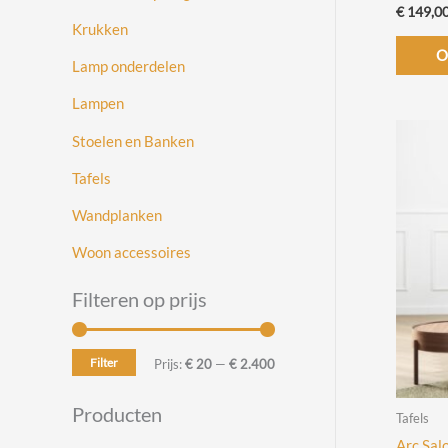
€
149,0
Krukken
O
Lamp onderdelen
Lampen
Stoelen en Banken
Tafels
Wandplanken
Woon accessoires
Filteren op prijs
Filter
M
M
Prijs:
€ 20
—
€ 2.400
i
a
Producten
Tafels
n
x
Arc Sal