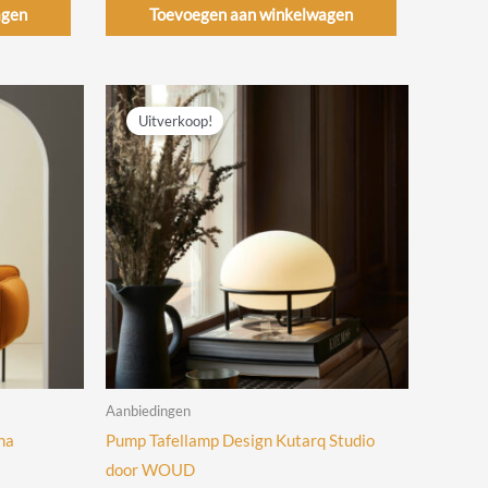
agen
Toevoegen aan winkelwagen
Uitverkoop!
Aanbiedingen
na
Pump Tafellamp Design Kutarq Studio
door WOUD