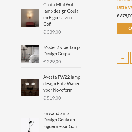
.
.
Chata Mini Wall
Ditte V
lamp design Goula
p
p
€
679,0
en Figuera voor
r
r
Gofi
O
i
i
€
339,00
j
j
Model 2 vloerlamp
s
s
Design Grupa
←
€
329,00
Avesta FW22 lamp
design Fritz Wauer
voor Novoform
€
519,00
Fa wandlamp
Design Goula en
Figuera voor Gofi