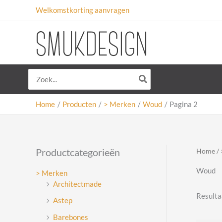
Ga
Welkomstkorting aanvragen
naar
de
inhoud
Zoeken
naar:
Home
Producten
> Merken
Woud
Pagina 2
Productcategorieën
Home
/
Woud
> Merken
Architectmade
Resulta
Astep
Barebones