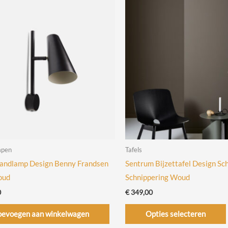
mpen
Tafels
andlamp Design Benny Frandsen
Sentrum Bijzettafel Design Sc
oud
Schnippering Woud
0
€
349,00
oevoegen aan winkelwagen
Opties selecteren