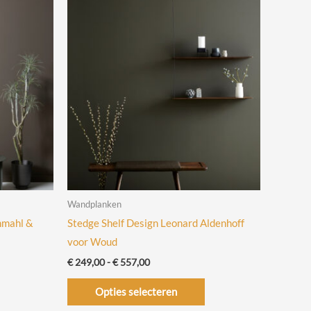
Wandplanken
hmahl &
Stedge Shelf Design Leonard Aldenhoff
voor Woud
Prijsklasse:
€
249,00
-
€
557,00
€ 249,00
Dit
Dit
tot
Opties selecteren
€ 557,00
product
product