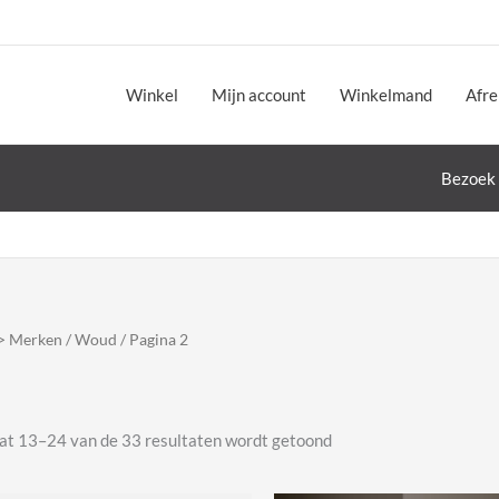
Winkel
Mijn account
Winkelmand
Afr
Bezoek 
> Merken
/
Woud
/ Pagina 2
Gesorteerd
at 13–24 van de 33 resultaten wordt getoond
op
nieuwste