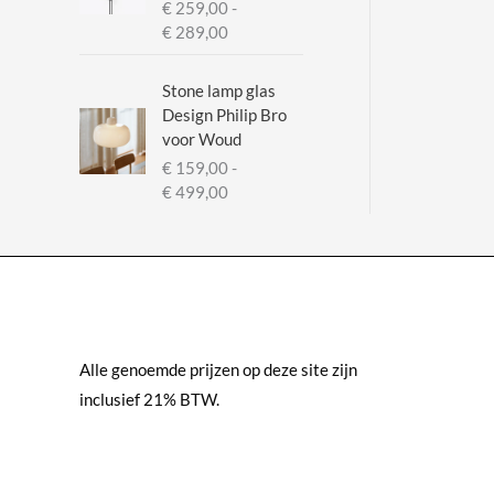
€
259,00
-
P
€
289,00
r
i
Stone lamp glas
j
Design Philip Bro
s
voor Woud
k
€
159,00
-
l
P
€
499,00
a
r
s
i
s
j
e
s
:
k
€
l
a
Alle genoemde prijzen op deze site zijn
2
s
5
inclusief 21% BTW.
s
9
e
,
:
0
€
0