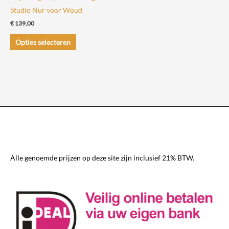
Studio Nur voor Woud
€
139,00
Dit
Opties selecteren
product
heeft
meerdere
variaties.
Deze
optie
kan
gekozen
worden
Alle genoemde prijzen op deze site zijn inclusief 21% BTW.
op
de
productpagina