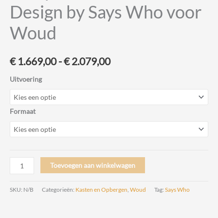
Design by Says Who voor
Woud
Prijsklasse:
€
1.669,00
-
€
2.079,00
€ 1.669,00
Uitvoering
tot
Formaat
€ 2.079,00
Array
Toevoegen aan winkelwagen
Sideboard
Dressoir
SKU:
N/B
Categorieën:
Kasten en Opbergen
,
Woud
Tag:
Says Who
Design
by