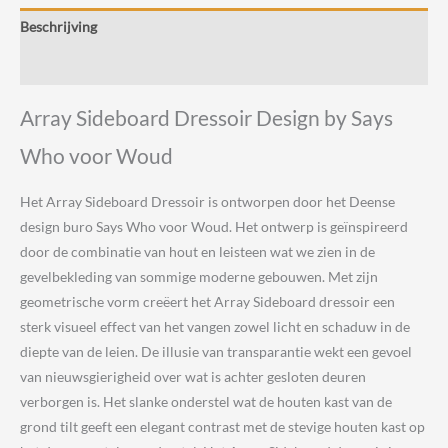
Says
Beschrijving
Who
voor
Beoordelingen (0)
Woud
aantal
Array Sideboard Dressoir Design by Says
Who voor Woud
Het Array Sideboard Dressoir is ontworpen door het Deense
design buro Says Who voor Woud. Het ontwerp is geïnspireerd
door de combinatie van hout en leisteen wat we zien in de
gevelbekleding van sommige moderne gebouwen. Met zijn
geometrische vorm creëert het Array Sideboard dressoir een
sterk visueel effect van het vangen zowel licht en schaduw in de
diepte van de leien. De illusie van transparantie wekt een gevoel
van nieuwsgierigheid over wat is achter gesloten deuren
verborgen is. Het slanke onderstel wat de houten kast van de
grond tilt geeft een elegant contrast met de stevige houten kast op