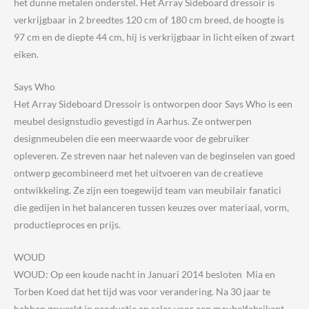
het dunne metalen onderstel. Het Array Sideboard dressoir is
verkrijgbaar in 2 breedtes 120 cm of 180 cm breed, de hoogte is
97 cm en de diepte 44 cm, hij is verkrijgbaar in licht eiken of zwart
eiken.
Says Who
Het Array Sideboard Dressoir is ontworpen door Says Who is een
meubel designstudio gevestigd in Aarhus. Ze ontwerpen
designmeubelen die een meerwaarde voor de gebruiker
opleveren. Ze streven naar het naleven van de beginselen van goed
ontwerp gecombineerd met het uitvoeren van de creatieve
ontwikkeling. Ze zijn een toegewijd team van meubilair fanatici
die gedijen in het balanceren tussen keuzes over materiaal, vorm,
productieproces en prijs.
WOUD
WOUD: Op een koude nacht in Januari 2014 besloten Mia en
Torben Koed dat het tijd was voor verandering. Na 30 jaar te
hebben gewerkt in productie en sales voor een meubelfabrikant