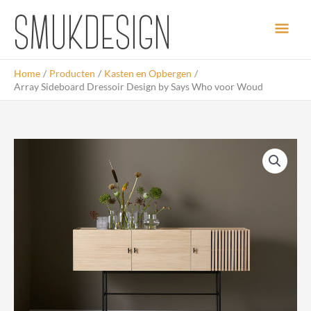
Ga
Hoo
naar
de
inhoud
Home
Producten
Kasten en Opbergen
Array Sideboard Dressoir Design by Says Who voor Woud