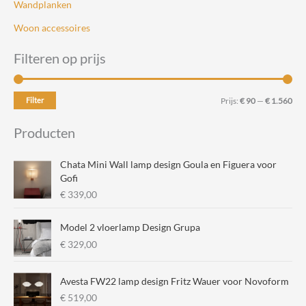
Wandplanken
Woon accessoires
Filteren op prijs
M
M
Filter
Prijs:
€ 90
—
€ 1.560
i
a
Producten
n
x
.
.
Chata Mini Wall lamp design Goula en Figuera voor
p
p
Gofi
€
339,00
r
r
i
i
Model 2 vloerlamp Design Grupa
j
j
€
329,00
s
s
Avesta FW22 lamp design Fritz Wauer voor Novoform
€
519,00