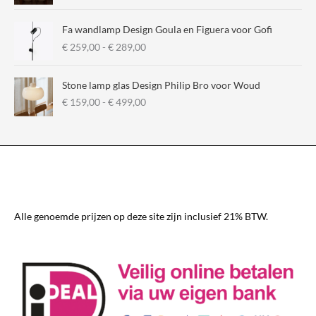
Fa wandlamp Design Goula en Figuera voor Gofi
P
€
259,00
-
€
289,00
r
i
Stone lamp glas Design Philip Bro voor Woud
j
P
€
159,00
-
€
499,00
s
r
k
i
l
j
a
s
s
k
s
l
e
a
:
s
€
Alle genoemde prijzen op deze site zijn inclusief 21% BTW.
s
e
2
:
5
€
9
,
1
0
5
0