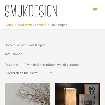
Ga
Hoo
naar
de
inhoud
Home
Producten
Lampen
Tafellampen
Home
/
Lampen
/ Tafellampen
Tafellampen
Gesorteerd
Resultaat 1–12 van de 51 resultaten wordt getoond
op
nieuwste