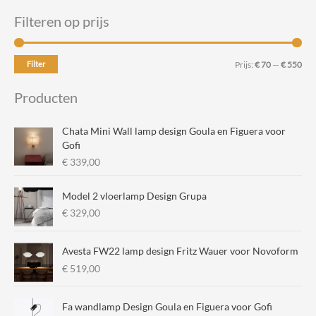
Filteren op prijs
M
M
Filter
Prijs:
€ 70
—
€ 550
i
a
Producten
n
x
.
.
Chata Mini Wall lamp design Goula en Figuera voor
p
p
Gofi
€
339,00
r
r
i
i
Model 2 vloerlamp Design Grupa
j
j
€
329,00
s
s
Avesta FW22 lamp design Fritz Wauer voor Novoform
€
519,00
Fa wandlamp Design Goula en Figuera voor Gofi