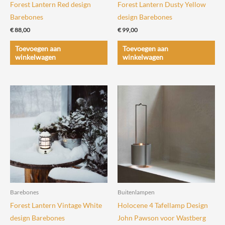
Forest Lantern Red design
Forest Lantern Dusty Yellow
Barebones
design Barebones
€
88,00
€
99,00
Toevoegen aan
Toevoegen aan
winkelwagen
winkelwagen
Barebones
Buitenlampen
Forest Lantern Vintage White
Holocene 4 Tafellamp Design
design Barebones
John Pawson voor Wastberg