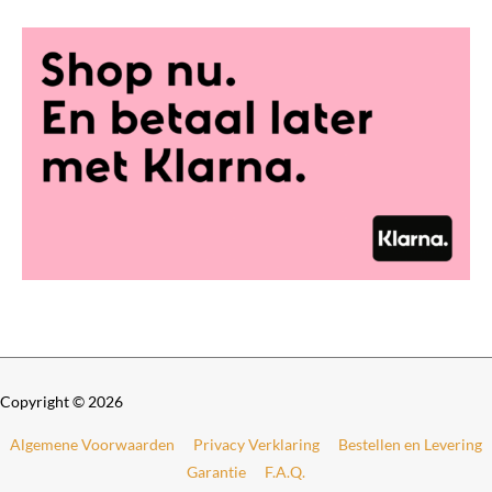
0
t
0
€
t
o
2
t
8
€
9
,
4
0
9
0
9
,
0
0
Copyright © 2026
Algemene Voorwaarden
Privacy Verklaring
Bestellen en Levering
Garantie
F.A.Q.