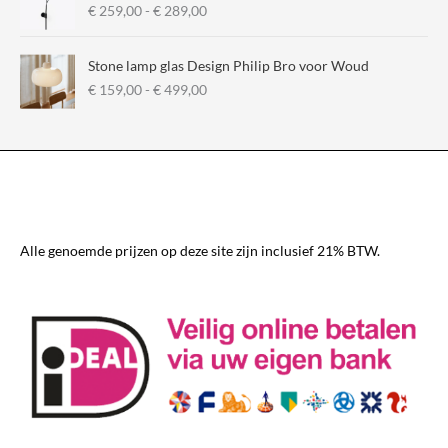
P
€
259,00
-
€
289,00
r
i
Stone lamp glas Design Philip Bro voor Woud
j
P
€
159,00
-
€
499,00
s
r
k
i
l
j
a
s
s
k
s
l
e
a
:
s
€
Alle genoemde prijzen op deze site zijn inclusief 21% BTW.
s
e
2
:
5
€
9
,
1
0
5
0
9
t
,
o