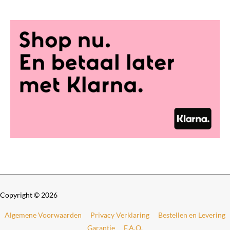
0
t
0
€
t
o
2
t
8
€
9
,
4
0
9
0
9
,
0
0
Copyright © 2026
Algemene Voorwaarden
Privacy Verklaring
Bestellen en Levering
Garantie
F.A.Q.