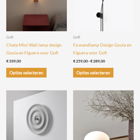
Gofi
Gofi
Chata Mini Wall lamp design
Fa wandlamp Design Goula en
Goula en Figuera voor Gofi
Figuera voor Gofi
Prijsklasse:
€
339,00
€
259,00
-
€
289,00
€ 259,00
Dit
Dit
tot
Opties selecteren
Opties selecteren
€ 289,00
product
product
heeft
heeft
meerdere
meerdere
variaties.
variaties.
Deze
Deze
optie
optie
kan
kan
gekozen
gekozen
worden
worden