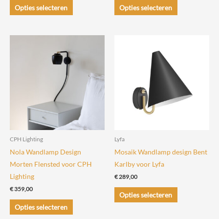
Dit
Dit
tot
Opties selecteren
Opties selecteren
€ 1.169,00
product
product
heeft
heeft
meerdere
meerdere
variaties.
variaties.
Deze
Deze
optie
optie
kan
kan
gekozen
gekozen
worden
worden
op
op
de
de
CPH Lighting
Lyfa
productpagina
productpagin
Nola Wandlamp Design
Mosaik Wandlamp design Bent
Morten Flensted voor CPH
Karlby voor Lyfa
Lighting
€
289,00
€
359,00
Dit
Opties selecteren
Dit
product
Opties selecteren
product
heeft