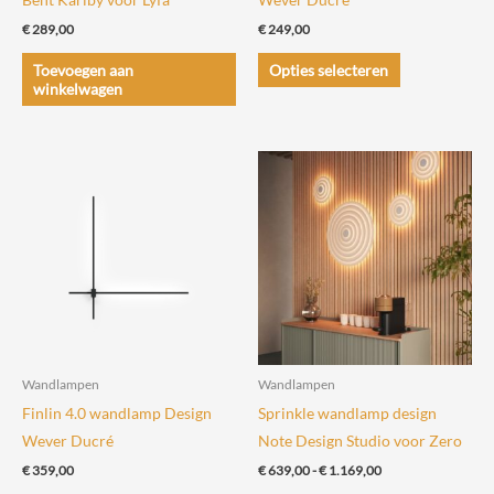
€
289,00
€
249,00
Dit
Toevoegen aan
Opties selecteren
product
winkelwagen
heeft
meerdere
variaties.
Deze
optie
kan
gekozen
worden
op
de
Wandlampen
Wandlampen
productpagin
Finlin 4.0 wandlamp Design
Sprinkle wandlamp design
Wever Ducré
Note Design Studio voor Zero
Prijsklasse:
€
359,00
€
639,00
-
€
1.169,00
€ 639,00