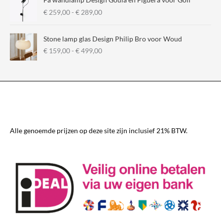
P
€
259,00
-
€
289,00
r
i
Stone lamp glas Design Philip Bro voor Woud
j
P
€
159,00
-
€
499,00
s
r
k
i
l
j
a
s
s
k
s
l
e
a
:
s
€
Alle genoemde prijzen op deze site zijn inclusief 21% BTW.
s
e
2
:
5
€
9
,
1
0
5
0
9
t
,
o