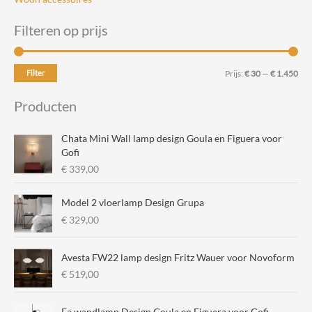
Filteren op prijs
M
M
Filter
Prijs:
€ 30
—
€ 1.450
i
a
Producten
n
x
.
.
Chata Mini Wall lamp design Goula en Figuera voor
p
p
Gofi
€
339,00
r
r
i
i
Model 2 vloerlamp Design Grupa
j
j
€
329,00
s
s
Avesta FW22 lamp design Fritz Wauer voor Novoform
€
519,00
Fa wandlamp Design Goula en Figuera voor Gofi