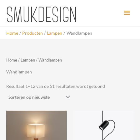
Ga
Hoo
naar
de
inhoud
Home
Producten
Lampen
Wandlampen
Home
/
Lampen
/ Wandlampen
Wandlampen
Gesorteerd
Resultaat 1–12 van de 51 resultaten wordt getoond
op
nieuwste