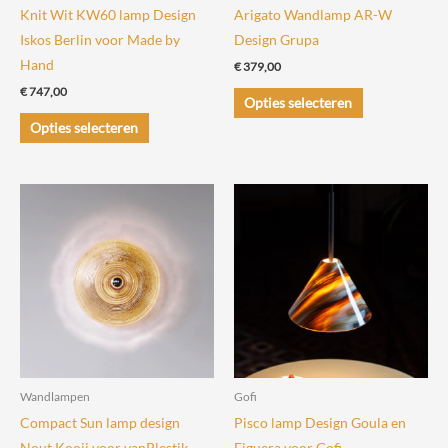
productpagina
productpagin
Knit Wit KW60 lamp Design
Arigato Wandlamp AR-W
Iskos Berlin voor Made by
Design Grupa
Hand
€
379,00
€
747,00
Dit
Opties selecteren
Dit
product
Opties selecteren
product
heeft
heeft
meerdere
meerdere
variaties.
variaties.
Deze
Deze
optie
optie
kan
kan
gekozen
gekozen
worden
worden
op
op
de
de
productpagin
Wandlampen
Gofi
productpagina
Compact Sun lamp design
Pisco lamp Design Goula en
Nout Kooij voor vanPlestik
Figuera voor Gofi