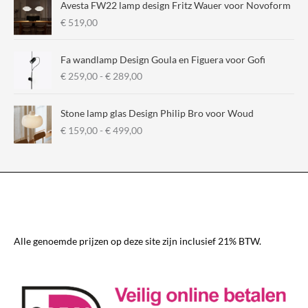
Avesta FW22 lamp design Fritz Wauer voor Novoform
€
519,00
Fa wandlamp Design Goula en Figuera voor Gofi
P
€
259,00
-
€
289,00
r
i
Stone lamp glas Design Philip Bro voor Woud
j
P
€
159,00
-
€
499,00
s
r
k
i
l
j
a
s
s
k
s
l
e
a
:
s
€
Alle genoemde prijzen op deze site zijn inclusief 21% BTW.
s
e
2
:
5
€
9