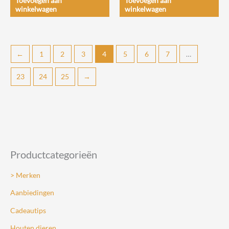
Toevoegen aan
Toevoegen aan
winkelwagen
winkelwagen
←
1
2
3
4
5
6
7
…
23
24
25
→
Productcategorieën
> Merken
Aanbiedingen
Cadeautips
Houten dieren