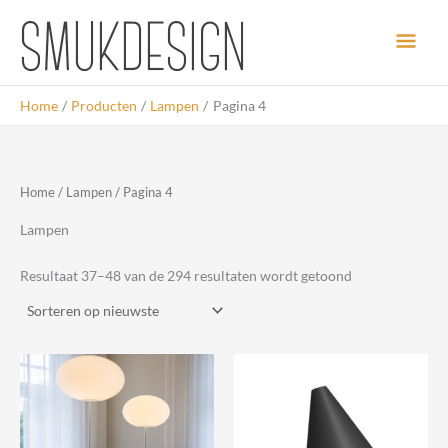
Ga
Hoo
naar
de
inhoud
Home
Producten
Lampen
Pagina 4
Home
/
Lampen
/ Pagina 4
Lampen
Gesorteerd
Resultaat 37–48 van de 294 resultaten wordt getoond
op
nieuwste