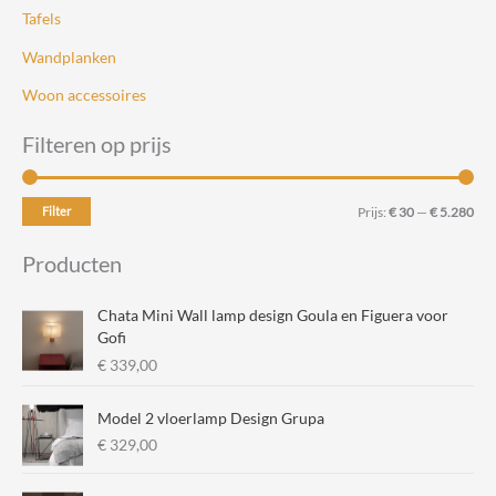
Tafels
Wandplanken
Woon accessoires
Filteren op prijs
M
M
Filter
Prijs:
€ 30
—
€ 5.280
i
a
Producten
n
x
.
.
Chata Mini Wall lamp design Goula en Figuera voor
p
p
Gofi
€
339,00
r
r
i
i
Model 2 vloerlamp Design Grupa
j
j
€
329,00
s
s