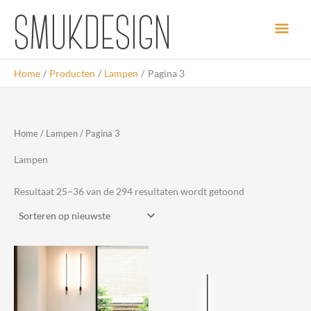
Ga
Hoo
naar
de
inhoud
Home
Producten
Lampen
Pagina 3
Home
/
Lampen
/ Pagina 3
Lampen
Gesorteerd
Resultaat 25–36 van de 294 resultaten wordt getoond
op
nieuwste