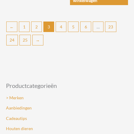
winkelwagen
heeft
meerdere
variaties.
←
1
2
3
4
5
6
…
23
Deze
optie
24
25
→
kan
gekozen
worden
op
de
productpagina
Productcategorieën
> Merken
Aanbiedingen
Cadeautips
Houten dieren