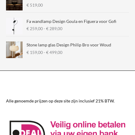
€
519,00
Fa wandlamp Design Goula en Figuera voor Gofi
P
€
259,00
-
€
289,00
r
i
Stone lamp glas Design Philip Bro voor Woud
j
P
€
159,00
-
€
499,00
s
r
k
i
l
j
a
s
s
k
s
l
e
a
:
s
€
Alle genoemde prijzen op deze site zijn inclusief 21% BTW.
s
e
2
:
5
€
9
,