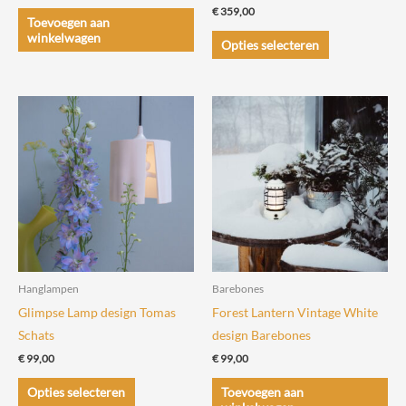
€
359,00
Toevoegen aan
Dit
winkelwagen
Opties selecteren
product
heeft
meerdere
variaties.
Deze
optie
kan
gekozen
worden
op
de
Hanglampen
Barebones
productpagin
Glimpse Lamp design Tomas
Forest Lantern Vintage White
Schats
design Barebones
€
99,00
€
99,00
Dit
Opties selecteren
Toevoegen aan
product