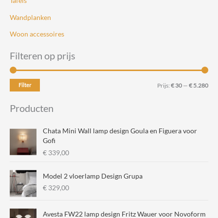
Tafels
Wandplanken
Woon accessoires
Filteren op prijs
M
M
Filter
Prijs:
€ 30
—
€ 5.280
i
a
Producten
n
x
.
.
Chata Mini Wall lamp design Goula en Figuera voor
p
p
Gofi
€
339,00
r
r
i
i
Model 2 vloerlamp Design Grupa
j
j
€
329,00
s
s
Avesta FW22 lamp design Fritz Wauer voor Novoform