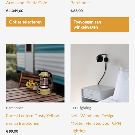
Arola voor Santa Cole
Barebones
€
1.049,00
€
88,00
Dit
Opties selecteren
Toevoegen aan
product
winkelwagen
heeft
meerdere
variaties.
Deze
optie
kan
gekozen
worden
op
de
Barebones
CPH Lighting
productpagina
Forest Lantern Dusty Yellow
Nola Wandlamp Design
design Barebones
Morten Flensted voor CPH
Lighting
€
99,00