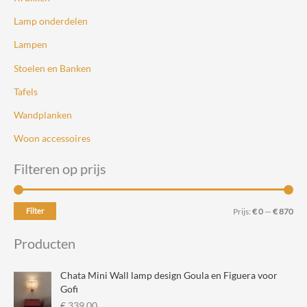
Lamp onderdelen
Lampen
Stoelen en Banken
Tafels
Wandplanken
Woon accessoires
Filteren op prijs
M
M
Filter
Prijs:
€ 0
—
€ 870
i
a
Producten
n
x
.
.
Chata Mini Wall lamp design Goula en Figuera voor
p
p
Gofi
€
339,00
r
r