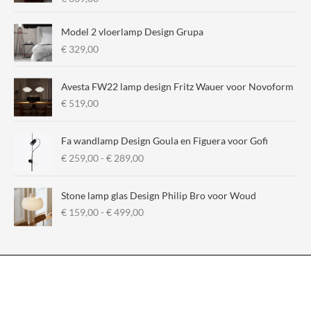
i
i
Model 2 vloerlamp Design Grupa
j
j
€
329,00
s
s
Avesta FW22 lamp design Fritz Wauer voor Novoform
€
519,00
Fa wandlamp Design Goula en Figuera voor Gofi
P
€
259,00
-
€
289,00
r
i
Stone lamp glas Design Philip Bro voor Woud
j
P
€
159,00
-
€
499,00
s
r
k
i
l
j
a
s
s
k
s
l
e
a
: