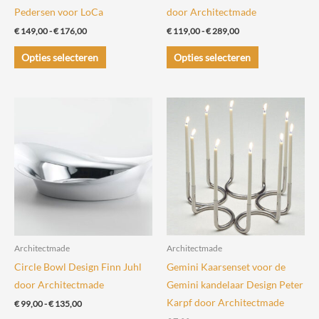
Pedersen voor LoCa
door Architectmade
Prijsklasse:
Prijsklasse:
€
149,00
-
€
176,00
€
119,00
-
€
289,00
€ 149,00
€ 119,00
Dit
Dit
tot
tot
Opties selecteren
Opties selecteren
€ 176,00
€ 289,00
product
product
heeft
heeft
meerdere
meerdere
variaties.
variaties.
Deze
Deze
optie
optie
kan
kan
gekozen
gekozen
worden
worden
op
op
de
de
Architectmade
Architectmade
productpagina
productpagin
Circle Bowl Design Finn Juhl
Gemini Kaarsenset voor de
door Architectmade
Gemini kandelaar Design Peter
Karpf door Architectmade
Prijsklasse:
€
99,00
-
€
135,00
€ 99,00