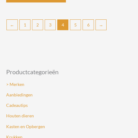
heeft
meerdere
variaties.
←
1
2
3
4
5
6
→
Deze
optie
kan
gekozen
worden
op
Productcategorieën
de
productpagin
> Merken
Aanbiedingen
Cadeautips
Houten dieren
Kasten en Opbergen
Krukken