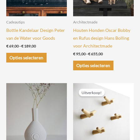
op
de
Cadeautips
Architectmade
productpagina
Bottle Kandelaar Design Peter
Houten Honden Oscar Bobby
van de Water voor Goods
en Rufus design Hans Bolling
voor Architectmade
Prijsklasse:
€
69,00
-
€
189,00
€ 69,00
Prijsklasse:
€
95,00
-
€
655,00
Dit
tot
Opties selecteren
€ 95,00
€ 189,00
product
Dit
tot
Opties selecteren
€ 655,00
heeft
product
meerdere
heeft
variaties.
meerdere
Uitverkoop!
Deze
variaties.
optie
Deze
kan
optie
gekozen
kan
worden
gekozen
op
worden