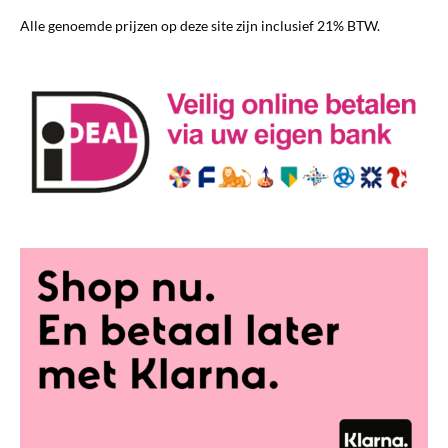
worden
Alle genoemde prijzen op deze site zijn inclusief 21% BTW.
op
de
productpagina