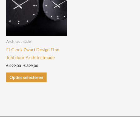
kan
gekozen
worden
op
de
Architectmade
productpagina
FJ Clock Zwart Design Finn
Juhl door Architectmade
Prijsklasse:
€
299,00
-
€
399,00
€ 299,00
Dit
tot
Opties selecteren
€ 399,00
product
heeft
meerdere
variaties.
Deze
optie
kan
gekozen