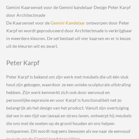
door
Gemini Kaarsenset voor de Gemini kandelaar Design Peter Karpf
Architectmade
door Architectmade
aantal
De Kaarsenset voor de
Gemini Kandelaar
ontworpen door Peter
Karpf en wordt geproduceerd door Architectmade is verkrijgbaar
in meerdere kleuren. De set bestaat uit vier kaarsen en er is keuze
uit de kleuren wit en zwart.
Peter Karpf
Peter
Karpf is bekend om zijn werk met meubels die uit één stuk
hout zijn gebogen, waardoor ze een unieke sculpturale uitstraling
hebben. Zijn werk kenmerkt zich ook door eenvoud en
persoonlijke expressie en voor Karpf is functionaliteit net zo
belangrijk als het design van het product. Vanuit zijn overtuiging
dat we in een tijd van lawaai en stress leven, ontwerpt hij meubels
die ons met de voeten op de grond houden en ons helpen
ontspannen. Dit wordt nog eens bewezen als we naar de eenvoud
en rust van de Gemini kandelaar kijken.