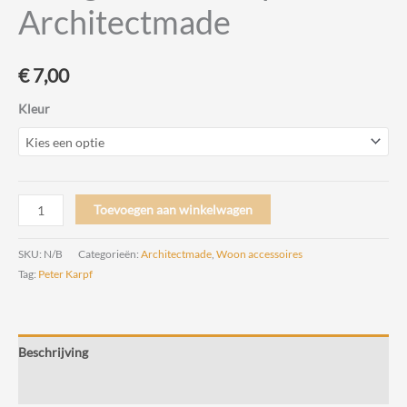
Architectmade
€
7,00
Kleur
Gemini
Toevoegen aan winkelwagen
Kaarsenset
voor
SKU:
N/B
Categorieën:
Architectmade
,
Woon accessoires
de
Tag:
Peter Karpf
Gemini
kandelaar
Design
Beschrijving
Peter
Karpf
Beoordelingen (0)