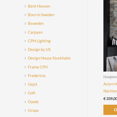
Bent Hansen
Born in Sweden
Bsweden
Carpyen
CPH Lighting
Design by US
Design House Stockholm
Frama CPH
Fredericia
Hanglam
Acorn H
Gejst
Northe
Gofi
€
339,0
Goods
O
Grupa