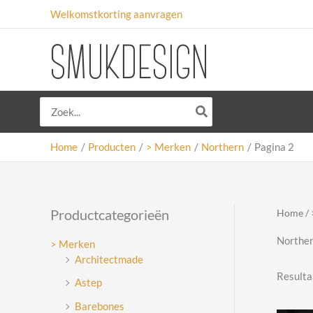
Ga
Welkomstkorting aanvragen
naar
de
inhoud
Zoeken
naar:
Home
Producten
> Merken
Northern
Pagina 2
Productcategorieën
Home
/
Northe
> Merken
Architectmade
Resulta
Astep
Barebones