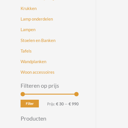
Krukken
Lamp onderdelen
Lampen
Stoelen en Banken
Tafels
Wandplanken
Woon accessoires
Filteren op prijs
Filter
M
M
Prijs:
€ 30
—
€ 990
i
a
Producten
n
x