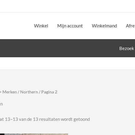
Winkel
Mijn account
Winkelmand
Afr
Bezoek 
> Merken
/
Northern
/ Pagina 2
rn
Gesorteerd
at 13–13 van de 13 resultaten wordt getoond
op
nieuwste