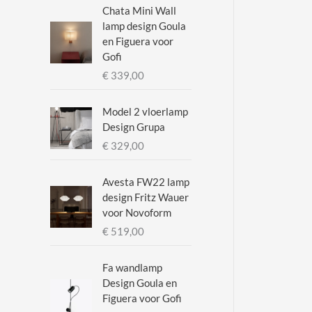
.
.
Chata Mini Wall
lamp design Goula
p
p
en Figuera voor
r
r
Gofi
i
i
€
339,00
j
j
Model 2 vloerlamp
s
s
Design Grupa
€
329,00
Avesta FW22 lamp
design Fritz Wauer
voor Novoform
€
519,00
Fa wandlamp
Design Goula en
Figuera voor Gofi