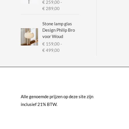
€
259,00
-
P
€
289,00
r
i
Stone lamp glas
j
Design Philip Bro
s
voor Woud
k
€
159,00
-
l
P
€
499,00
a
r
s
i
s
j
e
s
:
k
€
l
a
Alle genoemde prijzen op deze site zijn
2
s
5
inclusief 21% BTW.
s
9
e
,
:
0
€
0