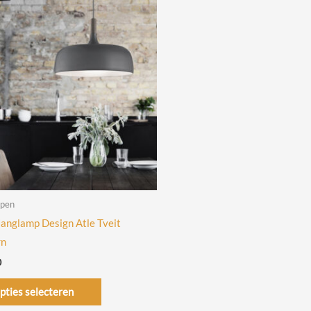
pen
anglamp Design Atle Tveit
rn
0
Dit
pties selecteren
product