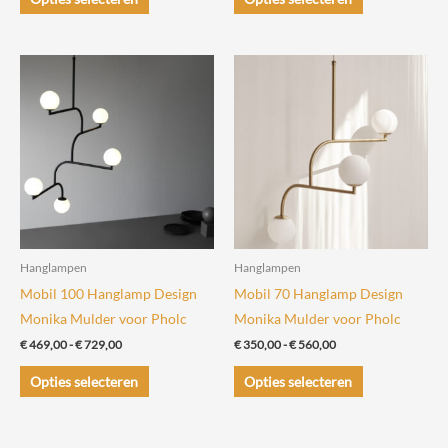
€ 545,00
€ 369,00
product
product
heeft
heeft
meerdere
meerdere
variaties.
variaties.
Deze
Deze
optie
optie
kan
kan
gekozen
gekozen
worden
worden
op
op
de
de
Hanglampen
Hanglampen
productpagina
productpagin
Mobil 100 Hanglamp Design
Mobil 70 Hanglamp Design
Monika Mulder voor Pholc
Monika Mulder voor Pholc
Prijsklasse:
Prijsklasse:
€
469,00
-
€
729,00
€
350,00
-
€
560,00
€ 469,00
€ 350,00
Dit
Dit
tot
tot
Opties selecteren
Opties selecteren
€ 729,00
€ 560,00
product
product
heeft
heeft
meerdere
meerdere