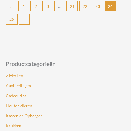
←
1
2
3
…
21
22
23
24
variaties.
variaties.
Deze
Deze
25
→
optie
optie
kan
kan
gekozen
gekozen
worden
worden
op
op
de
de
Productcategorieën
productpagina
productpagin
> Merken
Aanbiedingen
Cadeautips
Houten dieren
Kasten en Opbergen
Krukken