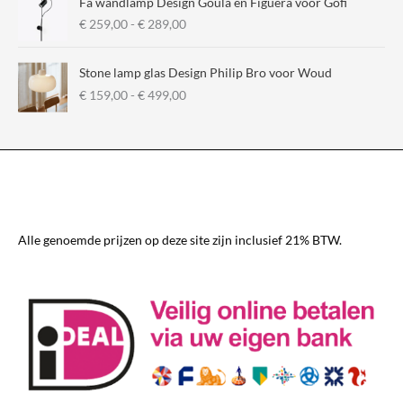
Fa wandlamp Design Goula en Figuera voor Gofi
P
€
259,00
-
€
289,00
r
i
Stone lamp glas Design Philip Bro voor Woud
j
P
€
159,00
-
€
499,00
s
r
k
i
l
j
a
s
s
k
s
l
e
a
:
s
€
Alle genoemde prijzen op deze site zijn inclusief 21% BTW.
s
e
2
:
5
€
9
,
1
0
5
0
9
t
,
o