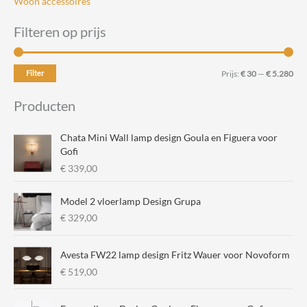
Woon accessoires
Filteren op prijs
M
M
Filter
Prijs:
€ 30
—
€ 5.280
i
a
Producten
n
x
.
.
Chata Mini Wall lamp design Goula en Figuera voor
p
p
Gofi
€
339,00
r
r
i
i
Model 2 vloerlamp Design Grupa
j
j
€
329,00
s
s
Avesta FW22 lamp design Fritz Wauer voor Novoform
€
519,00