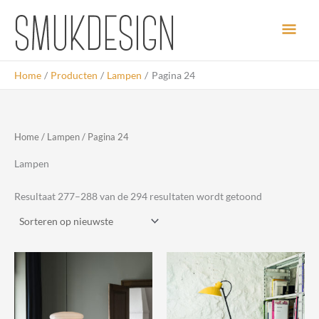
Ga
Hoo
naar
de
inhoud
Home
Producten
Lampen
Pagina 24
Home
/
Lampen
/ Pagina 24
Lampen
Gesorteerd
Resultaat 277–288 van de 294 resultaten wordt getoond
op
nieuwste