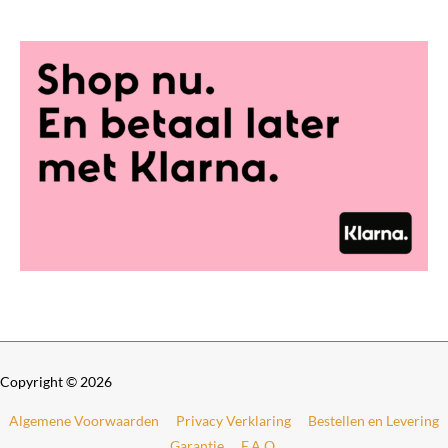
0
t
0
€
t
o
2
t
8
€
9
,
4
0
9
0
9
,
0
0
Copyright © 2026
Algemene Voorwaarden
Privacy Verklaring
Bestellen en Levering
Garantie
F.A.Q.