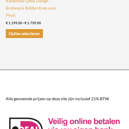
Kandinsky Lamp Design
Broberg & Ridderstrale voor
Pholc
Prijsklasse:
€
1.199,00
-
€
1.739,00
€ 1.199,00
Dit
tot
Opties selecteren
€ 1.739,00
product
heeft
meerdere
variaties.
Deze
optie
kan
gekozen
worden
Alle genoemde prijzen op deze site zijn inclusief 21% BTW.
op
de
productpagina