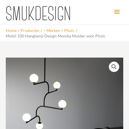
Ga
Hoo
naar
de
inhoud
Home
Producten
> Merken
Pholc
Mobil 100 Hanglamp Design Monika Mulder voor Pholc