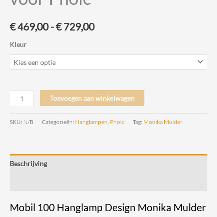
Prijsklasse:
€
469,00
-
€
729,00
€ 469,00
Kleur
tot
€ 729,00
Mobil
Toevoegen aan winkelwagen
100
Hanglamp
SKU:
N/B
Categorieën:
Hanglampen
,
Pholc
Tag:
Monika Mulder
Design
Monika
Mulder
Beschrijving
voor
Pholc
Beoordelingen (0)
aantal
Mobil 100 Hanglamp Design Monika Mulder