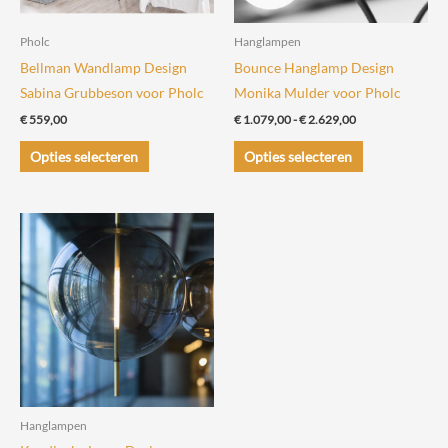
Pholc
Hanglampen
Bellman Wandlamp Design
Bounce Hanglamp Design
Sabina Grubbeson voor Pholc
Monika Mulder voor Pholc
Prijsklasse:
€
559,00
€
1.079,00
-
€
2.629,00
€ 1.079,00
Dit
Dit
tot
Opties selecteren
Opties selecteren
€ 2.629,00
product
product
heeft
heeft
meerdere
meerdere
variaties.
variaties.
Deze
Deze
optie
optie
kan
kan
gekozen
gekozen
worden
worden
op
op
de
de
Hanglampen
productpagina
productpagin