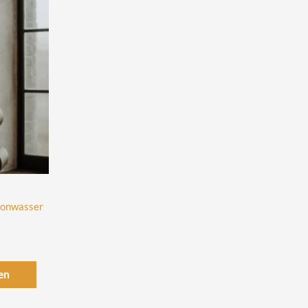
ronwasser
en