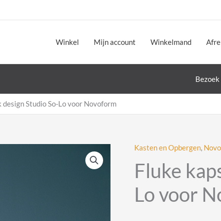
Winkel
Mijn account
Winkelmand
Afr
Bezoek 
k design Studio So-Lo voor Novoform
Kasten en Opbergen
,
Novo
Fluke kap
Lo voor 