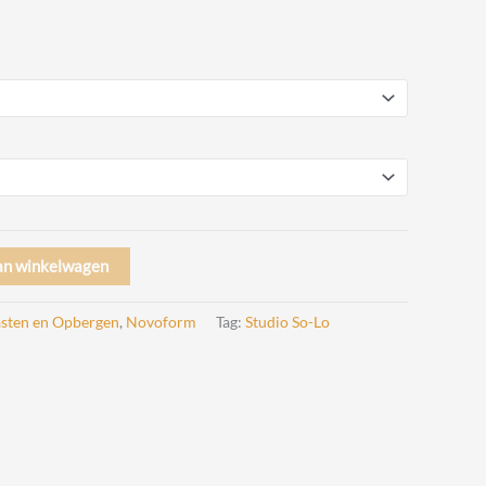
rijsklasse:
 69,00
ot
 89,00
an winkelwagen
sten en Opbergen
,
Novoform
Tag:
Studio So-Lo