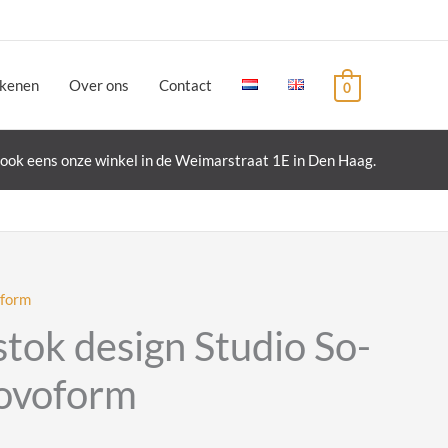
ekenen
Over ons
Contact
0
ook eens onze winkel in de Weimarstraat 1E in Den Haag.
form
stok design Studio So-
Novoform