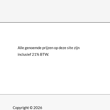
meerdere
variaties.
Deze
optie
kan
gekozen
worden
Alle genoemde prijzen op deze site zijn
op
inclusief 21% BTW.
de
productpagina
Copyright © 2026