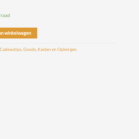
rraad
an winkelwagen
Cadeautips
,
Goods
,
Kasten en Opbergen