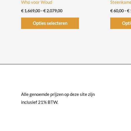
Who voor Woud
Steenkame
Prijsklasse:
€
1.669,00
-
€
2.079,00
€
60,00
-
€
€ 1.669,00
Dit
tot
Opties selecteren
Opti
€ 2.079,00
product
heeft
meerdere
variaties.
Deze
optie
kan
gekozen
worden
Alle genoemde prijzen op deze site zijn
op
inclusief 21% BTW.
de
productpagina