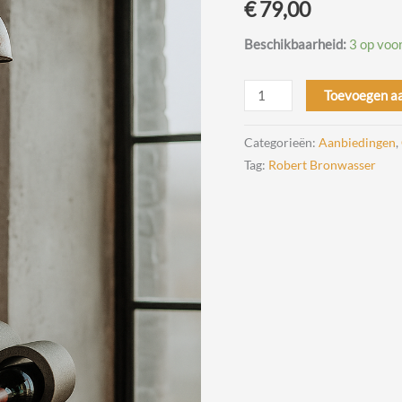
€
79,00
Beschikbaarheid:
3 op voo
Grape
Toevoegen a
Wijnrek
Design
Categorieën:
Aanbiedingen
,
Robert
Tag:
Robert Bronwasser
Bronwasser
voor
Goods
aantal