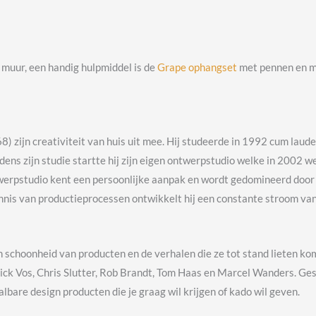
 muur, een handig hulpmiddel is de
Grape ophangset
met pennen en m
 zijn creativiteit van huis uit mee. Hij studeerde in 1992 cum laude
Tijdens zijn studie startte hij zijn eigen ontwerpstudio welke in 20
twerpstudio kent een persoonlijke aanpak en wordt gedomineerd door
ennis van productieprocessen ontwikkelt hij een constante stroom van
schoonheid van producten en de verhalen die ze tot stand lieten kome
ck Vos, Chris Slutter, Rob Brandt, Tom Haas en Marcel Wanders. Ges
albare design producten die je graag wil krijgen of kado wil geven.