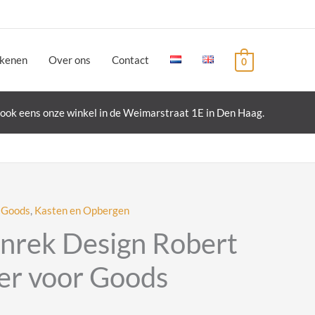
ekenen
Over ons
Contact
0
ook eens onze winkel in de Weimarstraat 1E in Den Haag.
,
Goods
,
Kasten en Opbergen
nrek Design Robert
er voor Goods