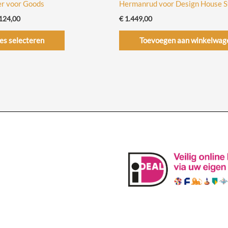
r voor Goods
Hermanrud voor Design House 
Prijsklasse:
124,00
€
1.449,00
€ 60,00
Dit
tot
es selecteren
Toevoegen aan winkelwag
€ 124,00
product
heeft
meerdere
variaties.
Deze
optie
kan
gekozen
worden
op
de
productpagina