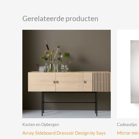
Gerelateerde producten
Kasten en Opbergen
Cadeautips
Array Sideboard Dressoir Design by Says
Mirror mir