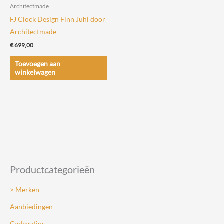
de
de
Architectmade
productpagina
productpagin
FJ Clock Design Finn Juhl door
Architectmade
€
699,00
Toevoegen aan
winkelwagen
Productcategorieën
> Merken
Aanbiedingen
Cadeautips