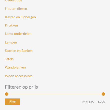
Houten dieren
Kasten en Opbergen
Krukken
Lamp onderdelen
Lampen
Stoelen en Banken
Tafels
Wandplanken
Woon accessoires
Filteren op prijs
M
M
Filter
Prijs:
€ 90
—
€ 700
i
a