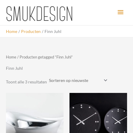
Ga
Hoo
naar
de
inhoud
Home
Producten
Finn Juhl
Home
/ Producten getagged “Finn Juhl”
Finn Juhl
Gesorteerd
Toont alle 3 resultaten
op
nieuwste