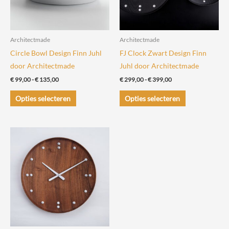
Architectmade
Architectmade
Circle Bowl Design Finn Juhl
FJ Clock Zwart Design Finn
door Architectmade
Juhl door Architectmade
Prijsklasse:
Prijsklasse:
€
99,00
-
€
135,00
€
299,00
-
€
399,00
€ 99,00
€ 299,00
Dit
Dit
tot
tot
Opties selecteren
Opties selecteren
€ 135,00
€ 399,00
product
product
heeft
heeft
meerdere
meerdere
variaties.
variaties.
Deze
Deze
optie
optie
kan
kan
gekozen
gekozen
worden
worden
op
op