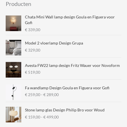
Producten
n
x
.
.
Chata Mini Wall lamp design Goula en Figuera voor
p
p
Gofi
€
339,00
r
r
i
i
Model 2 vloerlamp Design Grupa
j
j
€
329,00
s
s
Avesta FW22 lamp design Fritz Wauer voor Novoform
€
519,00
Fa wandlamp Design Goula en Figuera voor Gofi
P
€
259,00
-
€
289,00
r
i
Stone lamp glas Design Philip Bro voor Woud
j
P
€
159,00
-
€
499,00
s
r
k