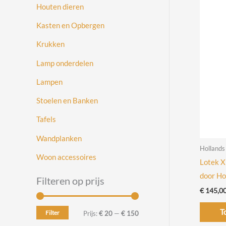
Houten dieren
Kasten en Opbergen
Krukken
Lamp onderdelen
Lampen
Stoelen en Banken
Tafels
Wandplanken
Hollands
Woon accessoires
Lotek X
door Ho
Filteren op prijs
€
145,0
T
Filter
M
M
Prijs:
€ 20
—
€ 150