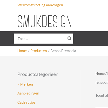
Ga
Welkomstkorting aanvragen
naar
de
inhoud
Zoeken
naar:
Home
Producten
Benno Premsela
Productcategorieën
Home
/ 
Benno 
> Merken
Aanbiedingen
Toont al
Cadeautips