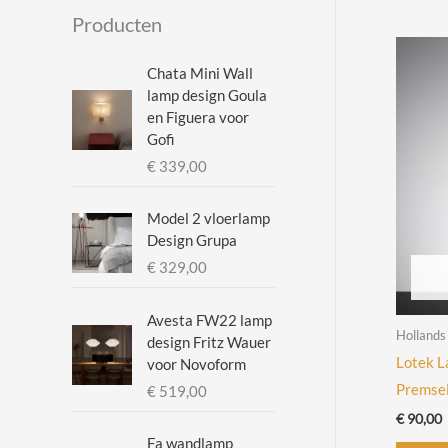
i
a
Producten
n
x
.
.
Chata Mini Wall
lamp design Goula
p
p
en Figuera voor
r
r
Gofi
i
i
€
339,00
j
j
Model 2 vloerlamp
s
s
Design Grupa
€
329,00
Avesta FW22 lamp
Hollands
design Fritz Wauer
Lotek L
voor Novoform
Premsel
€
519,00
€
90,00
Fa wandlamp