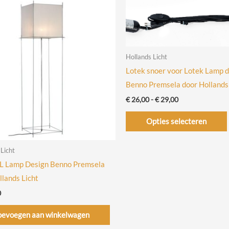
Hollands Licht
Lotek snoer voor Lotek Lamp 
Benno Premsela door Hollands
Prijsklasse:
€
26,00
-
€
29,00
€ 26,00
tot
Opties selecteren
€ 29,00
 Licht
L Lamp Design Benno Premsela
llands Licht
0
oevoegen aan winkelwagen