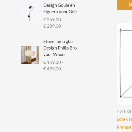
L
Design Goula en
Figuera voor Gofi
€
259,00
-
P
€
289,00
r
i
Stone lamp glas
j
Design Philip Bro
s
voor Woud
k
€
159,00
-
l
P
€
499,00
a
r
s
i
s
j
e
s
:
k
€
l
Hollands
a
2
Lotek F
s
5
s
Premsel
9