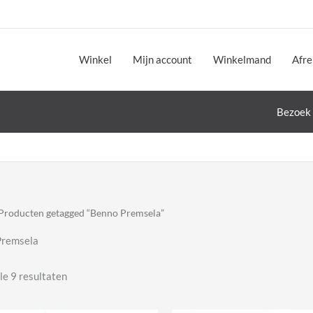
Winkel
Mijn account
Winkelmand
Afr
Bezoek 
Producten getagged “Benno Premsela”
Premsela
Gesorteerd
le 9 resultaten
op
nieuwste