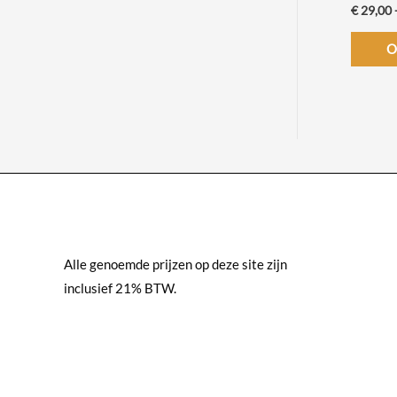
e
,
€
29,00
:
0
€
O
0
t
1
o
5
t
9
€
,
0
2
0
8
t
9
o
,
t
0
€
Alle genoemde prijzen op deze site zijn
0
inclusief 21% BTW.
4
9
9
,
0
0