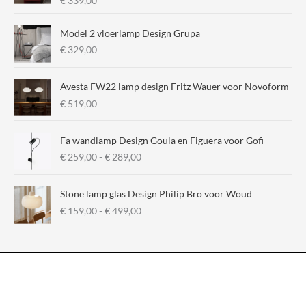
€
339,00
r
r
i
i
Model 2 vloerlamp Design Grupa
j
j
€
329,00
s
s
Avesta FW22 lamp design Fritz Wauer voor Novoform
€
519,00
Fa wandlamp Design Goula en Figuera voor Gofi
P
€
259,00
-
€
289,00
r
i
Stone lamp glas Design Philip Bro voor Woud
j
P
€
159,00
-
€
499,00
s
r
k
i
l
j
a
s
s
k
s
l
e
a