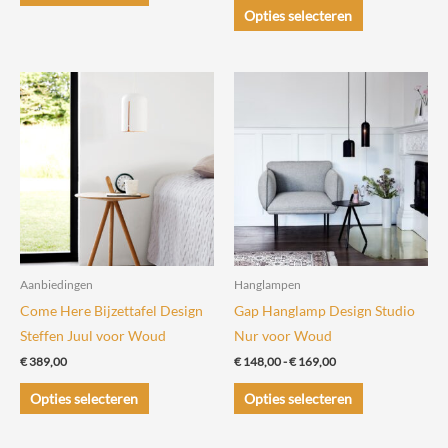
€ 1.306,00
product
Dit
tot
Opties selecteren
€ 1.179,00
heeft
product
meerdere
heeft
variaties.
meerdere
Deze
variaties.
optie
Deze
kan
optie
gekozen
kan
worden
gekozen
op
worden
de
op
productpagina
de
Aanbiedingen
Hanglampen
productpagin
Come Here Bijzettafel Design
Gap Hanglamp Design Studio
Steffen Juul voor Woud
Nur voor Woud
Prijsklasse:
€
389,00
€
148,00
-
€
169,00
€ 148,00
Dit
Dit
tot
Opties selecteren
Opties selecteren
€ 169,00
product
product
heeft
heeft