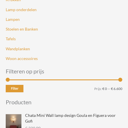
Lamp onderdelen
Lampen
Stoelen en Banken
Tafels
Wandplanken
Woon accessoires
Filteren op prijs
M
M
Filter
Prijs:
€ 0
—
€ 6.600
i
a
Producten
n
x
.
.
Chata Mini Wall lamp design Goula en Figuera voor
p
p
Gofi