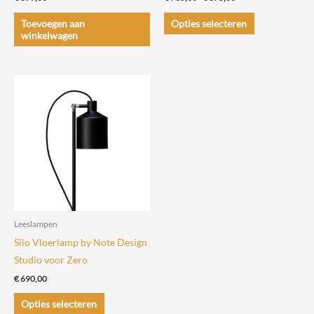
€ 735,00
Dit
tot
Toevoegen aan
Opties selecteren
€ 875,00
product
winkelwagen
heeft
meerdere
variaties.
Deze
optie
kan
gekozen
worden
op
de
Leeslampen
productpagin
Silo Vloerlamp by Note Design
Studio voor Zero
€
690,00
Dit
Opties selecteren