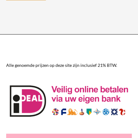
product
heeft
meerdere
variaties.
Deze
optie
kan
gekozen
worden
Alle genoemde prijzen op deze site zijn inclusief 21% BTW.
op
de
productpagina