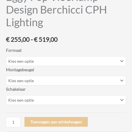
Design Berchicci CPH
Lighting
Prijsklasse:
€
255,00
-
€
519,00
€ 255,00
Formaat
tot
Montagebeugel
€ 519,00
Schakelaar
Eggy
Toevoegen aan winkelwagen
Pop