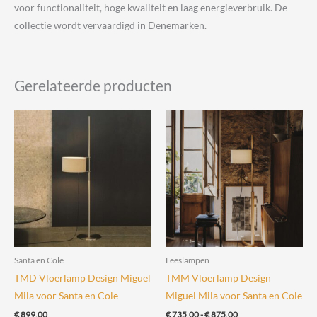
voor functionaliteit, hoge kwaliteit en laag energieverbruik. De
collectie wordt vervaardigd in Denemarken.
Gerelateerde producten
Santa en Cole
Leeslampen
TMD Vloerlamp Design Miguel
TMM Vloerlamp Design
Mila voor Santa en Cole
Miguel Mila voor Santa en Cole
Prijsklasse:
€
899,00
€
735,00
-
€
875,00