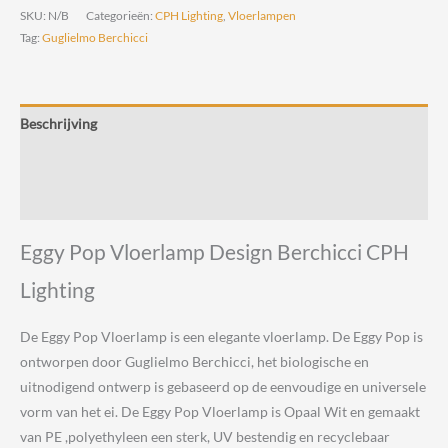
Vloerlamp
SKU:
N/B
Categorieën:
CPH Lighting
,
Vloerlampen
Design
Tag:
Guglielmo Berchicci
Berchicci
CPH
Lighting
Beschrijving
aantal
Aanvullende informatie
Beoordelingen (0)
Eggy Pop Vloerlamp Design Berchicci CPH
Lighting
De Eggy Pop Vloerlamp is een elegante vloerlamp. De Eggy Pop is
ontworpen door Guglielmo Berchicci, het biologische en
uitnodigend ontwerp is gebaseerd op de eenvoudige en universele
vorm van het ei. De Eggy Pop Vloerlamp is Opaal Wit en gemaakt
van PE ,polyethyleen een sterk, UV bestendig en recyclebaar