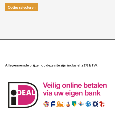
€ 26,00
Dit
tot
Opties selecteren
€ 29,00
product
heeft
meerdere
variaties.
Deze
optie
kan
gekozen
worden
Alle genoemde prijzen op deze site zijn inclusief 21% BTW.
op
de
productpagina