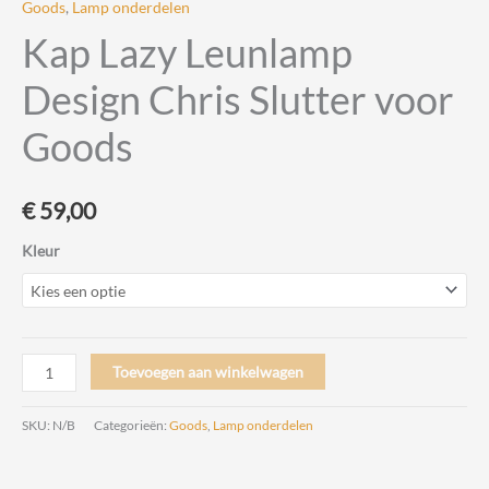
Goods
,
Lamp onderdelen
Kap Lazy Leunlamp
Design Chris Slutter voor
Goods
€
59,00
Kleur
Kap
Toevoegen aan winkelwagen
Lazy
Leunlamp
SKU:
N/B
Categorieën:
Goods
,
Lamp onderdelen
Design
Chris