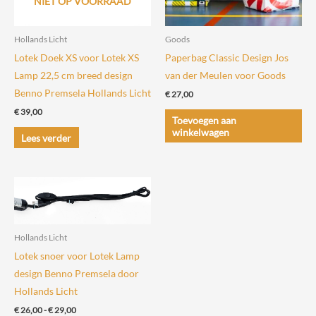
NIET OP VOORRAAD
Hollands Licht
Goods
Lotek Doek XS voor Lotek XS
Paperbag Classic Design Jos
Lamp 22,5 cm breed design
van der Meulen voor Goods
Benno Premsela Hollands Licht
€
27,00
€
39,00
Toevoegen aan
winkelwagen
Lees verder
Hollands Licht
Lotek snoer voor Lotek Lamp
design Benno Premsela door
Hollands Licht
Prijsklasse:
€
26,00
-
€
29,00