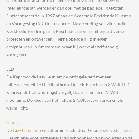
Chris Slutter groeide op in een creatief gezin en meubel- en
interieurdesign werden er dan ook met de paplepel ingegoten.
Slutter studeerde in 1997 af aan de Academie Beeldende Kunsten
en Vormgeving (AKI) in Enschede. Na afronding van zijn studie
werkte Slutter drie jaar in Enschede aan verschillende diverse
projecten en ontwerpen. Hierna opende hij zijn eigen
designbureau in Amsterdam, waar hij werkt als zelfstandig
vormgever.
LED
De Kap voor de Lazy Leunlamp wordt geleverd met een
milieuvriendelijke LED lichtbron, De lichtbron is een 3 Watt LED
waarvan de lichtopbrengst vergelijkbaar is met een 25 Watt
gloeilamp. De kleur van het licht is 2700K wat wij ervaren als
warm licht.
Goods
De
Lazy Leunlamp
wordt uitgebracht door Goods een Nederlands
Designlabel voor liefhebbers van schoonheid van producten en de