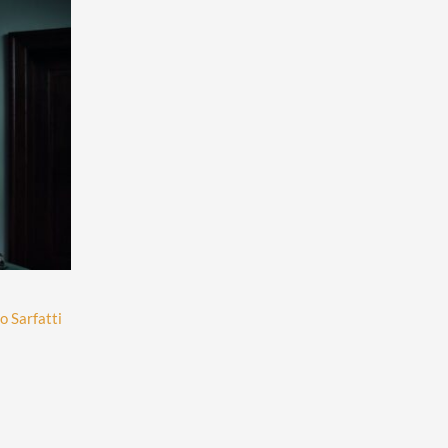
 Sarfatti
t
oduct