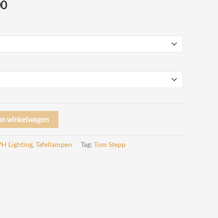
Prijsklasse:
00
€ 399,00
tot
€ 459,00
an winkelwagen
H Lighting
,
Tafellampen
Tag:
Tom Stepp