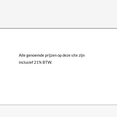
heeft
meerdere
variaties.
Deze
optie
kan
gekozen
worden
Alle genoemde prijzen op deze site zijn
op
inclusief 21% BTW.
de
productpagina