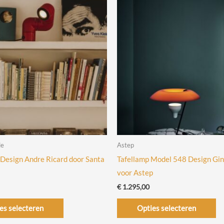
le
Astep
Design Andre Ricard door Santa
Tafellamp Model 548 Design Gino
voor Astep
€
1.295,00
Dit
Di
es selecteren
Opties selecteren
product
pr