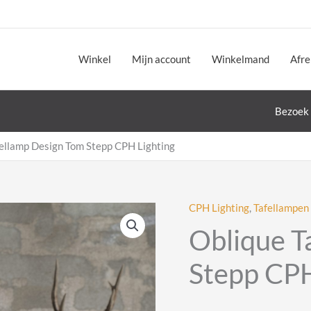
Winkel
Mijn account
Winkelmand
Afr
Bezoek 
ellamp Design Tom Stepp CPH Lighting
CPH Lighting
,
Tafellampen
Oblique T
Stepp CPH