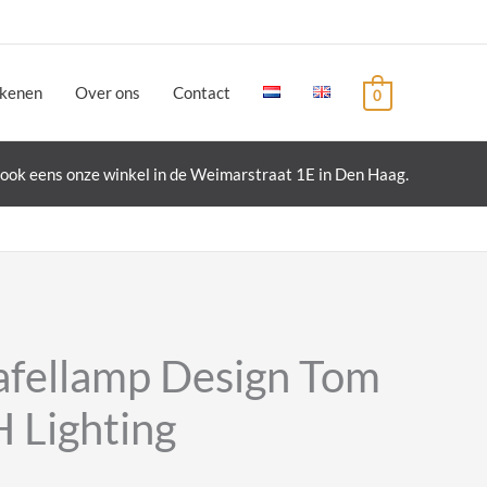
ekenen
Over ons
Contact
0
ook eens onze winkel in de Weimarstraat 1E in Den Haag.
afellamp Design Tom
 Lighting