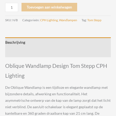
Oblique
Toevoegen aan winkelwagen
Wandlamp
Design
SKU:
N/B
Categorieën:
CPH Lighting
,
Wandlampen
Tag:
Tom Stepp
Tom
Stepp
CPH
Beschrijving
Lighting
aantal
Beoordelingen (0)
Oblique Wandlamp Design Tom Stepp CPH
Lighting
De Oblique Wandlamp is een tijdloze en elegante wandlamp met
bijzondere details, afwerking en functionaliteit. Het
asymmetrische ontwerp van de kap van de lamp zorgt dat het licht
niet verblind. De aan/uit-schakelaar is elegant geplaatst op de
kantelbare en 360 graden draaibare kap van 21 cm lang. De