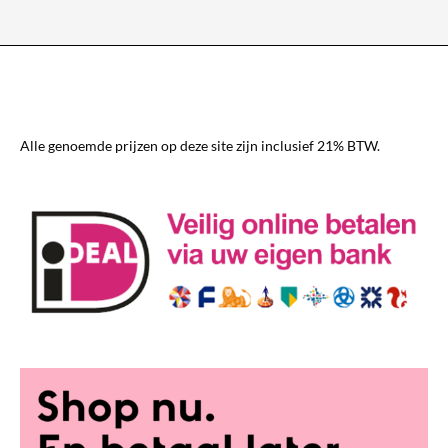
variaties.
Deze
optie
kan
gekozen
worden
Alle genoemde prijzen op deze site zijn inclusief 21% BTW.
op
de
productpagina