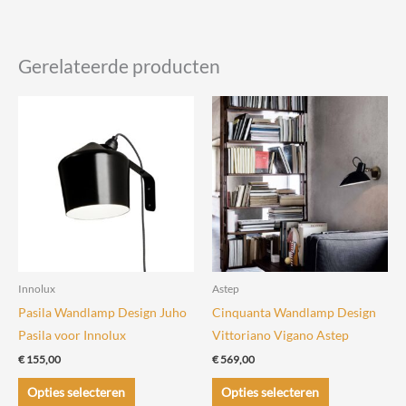
Gerelateerde producten
Innolux
Astep
Pasila Wandlamp Design Juho
Cinquanta Wandlamp Design
Pasila voor Innolux
Vittoriano Vigano Astep
€
155,00
€
569,00
Dit
Dit
Opties selecteren
Opties selecteren
product
product