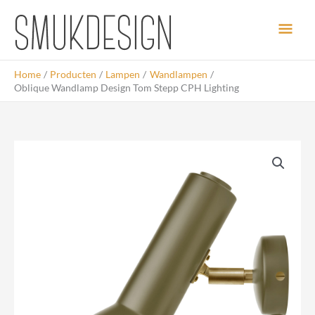
Ga
Hoo
naar
de
inhoud
Home
Producten
Lampen
Wandlampen
Oblique Wandlamp Design Tom Stepp CPH Lighting