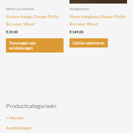
de
Woon accessoires
Hanglampen
productpagina
Illusion hanger Design Philip
Stone Hanglamp Design Philip
Bro voor Woud
Bro voor Woud
€
29,00
€
149,00
Dit
Toevoegen aan
Opties selecteren
product
winkelwagen
heeft
meerdere
variaties.
Deze
optie
kan
gekozen
Productcategorieën
worden
op
> Merken
de
Aanbiedingen
productpagin