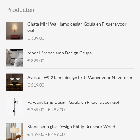
i
a
Producten
n
x
.
.
Chata Mini Wall lamp design Goula en Figuera voor
p
p
Gofi
€
339,00
r
r
i
i
Model 2 vloerlamp Design Grupa
j
j
€
329,00
s
s
Avesta FW22 lamp design Fritz Wauer voor Novoform
€
519,00
Fa wandlamp Design Goula en Figuera voor Gofi
P
€
259,00
-
€
289,00
r
i
Stone lamp glas Design Philip Bro voor Woud
j
P
€
159,00
-
€
499,00
s