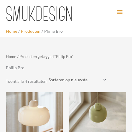
Ga
Hoo
naar
de
inhoud
Home
Producten
Philip Bro
Home
/ Producten getagged “Philip Bro”
Philip Bro
Gesorteerd
Toont alle 4 resultaten
op
nieuwste