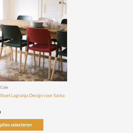
 Cole
 Stoel Lagranja Design voor Santa
0
Dit
pties selecteren
product