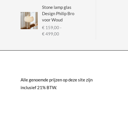
i
Stone lamp glas
j
Design Philip Bro
s
voor Woud
k
€
159,00
-
l
P
€
499,00
a
r
s
i
s
j
e
s
:
k
€
l
a
Alle genoemde prijzen op deze site zijn
2
s
5
inclusief 21% BTW.
s
9
e
,
:
0
€
0
t
1
o
5