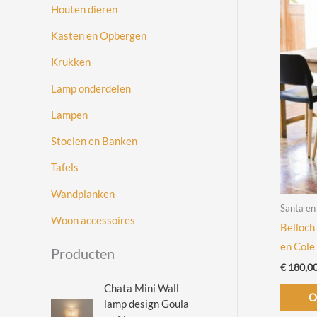
Houten dieren
Kasten en Opbergen
Krukken
Lamp onderdelen
Lampen
Stoelen en Banken
Tafels
Wandplanken
Santa en
Woon accessoires
Belloch
en Cole
Producten
€
180,0
Chata Mini Wall
O
lamp design Goula