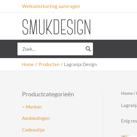
Ga
Welkomstkorting aanvragen
naar
de
inhoud
Zoeken
naar:
Home
Producten
Lagranja Design
Productcategorieën
Home
/ 
Lagranj
> Merken
Aanbiedingen
Enig re
Cadeautips