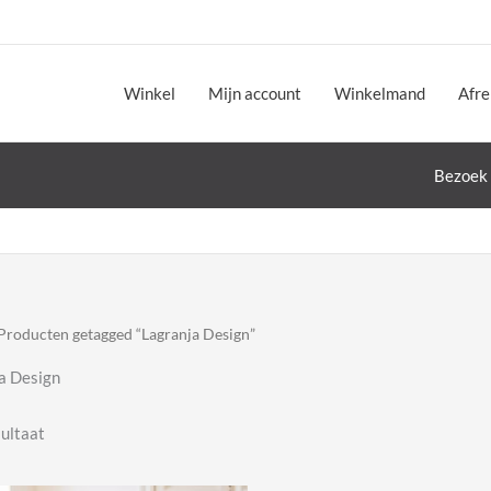
Winkel
Mijn account
Winkelmand
Afr
Bezoek 
Producten getagged “Lagranja Design”
a Design
sultaat