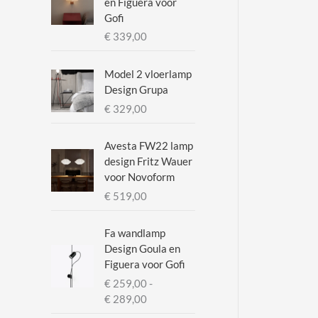
en Figuera voor
Gofi
€
339,00
Model 2 vloerlamp
Design Grupa
€
329,00
Avesta FW22 lamp
design Fritz Wauer
voor Novoform
€
519,00
Fa wandlamp
Design Goula en
Figuera voor Gofi
€
259,00
-
P
€
289,00
r