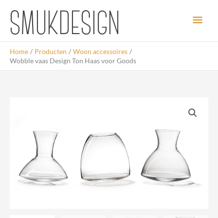
Ga
Hoo
naar
de
inhoud
Home
Producten
Woon accessoires
Wobble vaas Design Ton Haas voor Goods