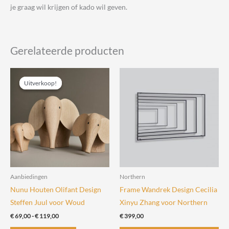
je graag wil krijgen of kado wil geven.
Gerelateerde producten
Uitverkoop!
Uitverkoop!
Aanbiedingen
Northern
Nunu Houten Olifant Design
Frame Wandrek Design Cecilia
Steffen Juul voor Woud
Xinyu Zhang voor Northern
Prijsklasse:
€
69,00
-
€
119,00
€
399,00
€ 69,00