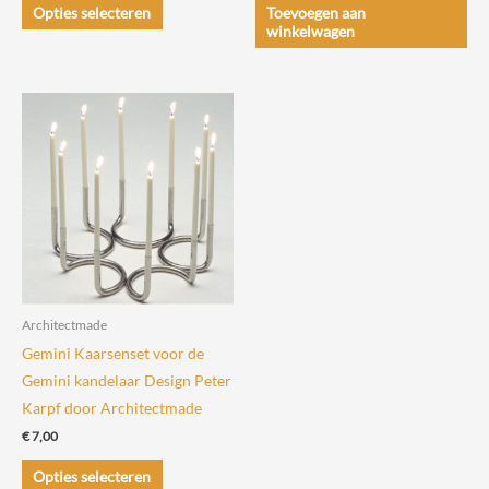
Dit
tot
Opties selecteren
Toevoegen aan
€ 119,00
product
winkelwagen
heeft
meerdere
variaties.
Deze
optie
kan
gekozen
worden
op
de
Architectmade
productpagina
Gemini Kaarsenset voor de
Gemini kandelaar Design Peter
Karpf door Architectmade
€
7,00
Dit
Opties selecteren