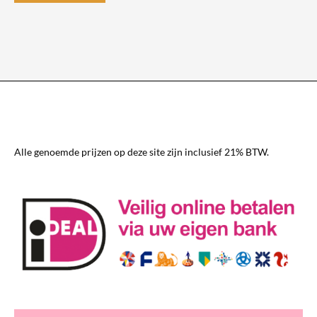
product
heeft
meerdere
variaties.
Deze
optie
kan
gekozen
worden
Alle genoemde prijzen op deze site zijn inclusief 21% BTW.
op
de
productpagina