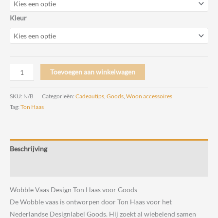
Kleur
Wobble
Toevoegen aan winkelwagen
vaas
Design
SKU:
N/B
Categorieën:
Cadeautips
,
Goods
,
Woon accessoires
Ton
Tag:
Ton Haas
Haas
voor
Goods
Beschrijving
aantal
Beoordelingen (0)
Wobble Vaas Design Ton Haas voor Goods
De Wobble vaas is ontworpen door Ton Haas voor het
Nederlandse Designlabel Goods. Hij zoekt al wiebelend samen