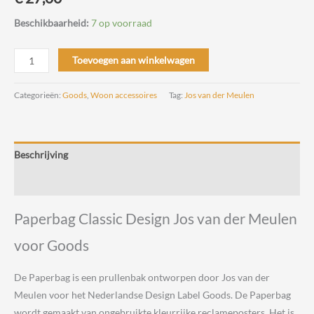
Beschikbaarheid:
7 op voorraad
Paperbag
Toevoegen aan winkelwagen
Classic
Design
Categorieën:
Goods
,
Woon accessoires
Tag:
Jos van der Meulen
Jos
van
der
Beschrijving
Meulen
voor
Beoordelingen (0)
Goods
aantal
Paperbag Classic Design Jos van der Meulen
voor Goods
De Paperbag is een prullenbak ontworpen door Jos van der
Meulen voor het Nederlandse Design Label Goods. De Paperbag
wordt gemaakt van ongebruikte kleurrijke reclameposters. Het is