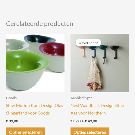
Gerelateerde producten
Uitverkoop!
Uitverkoop!
Goods
Aanbiedingen
Slow Motion Kom Design Olav
Nest Wandhaak Design Stine
Slingerland voor Goods
Aas voor Northern
Prijsklasse:
€
39,00
€
39,00
-
€
49,00
€ 39,00
Dit
Dit
tot
Opties selecteren
Opties selecteren