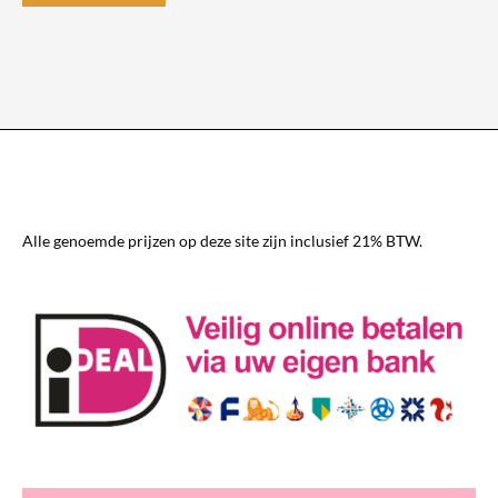
product
heeft
meerdere
variaties.
Deze
optie
kan
gekozen
worden
Alle genoemde prijzen op deze site zijn inclusief 21% BTW.
op
de
productpagina