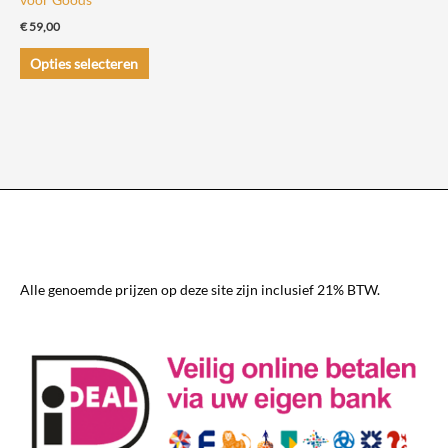
€
59,00
Dit
Opties selecteren
product
heeft
meerdere
variaties.
Deze
optie
kan
gekozen
worden
Alle genoemde prijzen op deze site zijn inclusief 21% BTW.
op
de
productpagina