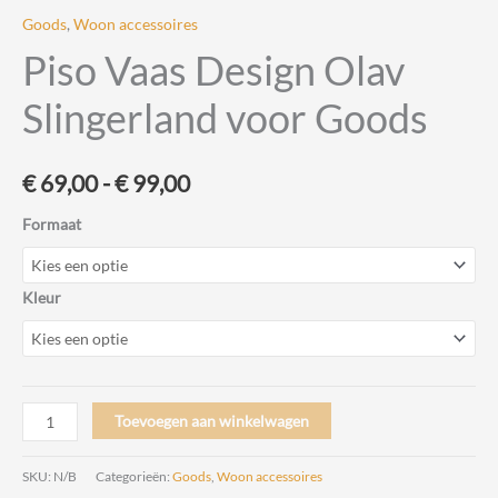
Goods
,
Woon accessoires
Piso Vaas Design Olav
Slingerland voor Goods
Prijsklasse:
€
69,00
-
€
99,00
€ 69,00
Formaat
tot
Kleur
€ 99,00
Piso
Toevoegen aan winkelwagen
Vaas
Design
SKU:
N/B
Categorieën:
Goods
,
Woon accessoires