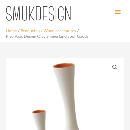
Ga
Hoo
naar
de
inhoud
Home
Producten
Woon accessoires
Piso Vaas Design Olav Slingerland voor Goods