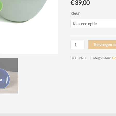
€
39,00
Kleur
Slow
Toevoegen a
Motion
Kom
SKU:
N/B
Categorieën:
Go
Design
Olav
Slingerland
voor
Goods
aantal