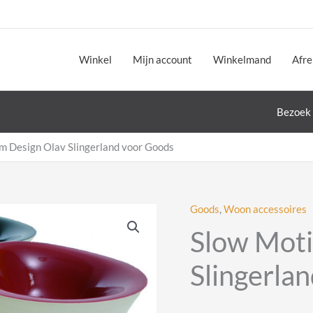
Winkel
Mijn account
Winkelmand
Afr
Bezoek 
m Design Olav Slingerland voor Goods
Goods
,
Woon accessoires
Slow Moti
Slingerla