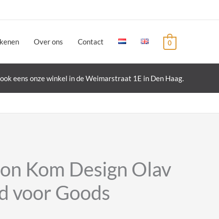
ekenen
Over ons
Contact
0
ook eens onze winkel in de Weimarstraat 1E in Den Haag.
on Kom Design Olav
nd voor Goods