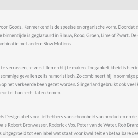
voor Goods. Kenmerkend is de speelse en organische vorm. Doordat
de binnenzijde is geglazuurd in Blauw, Rood, Groen, Lime of Zwart. D
 combinatie met andere Slow Motions.
e verrassen, te verstillen en blij te maken. Toegankelijkheid is hieri
 in sommige gevallen zelfs humoristisch. Zo combineert hij in sommig
op het verkeerde been gezet worden. Slingerland gebruikt ook veel k
ieur tot hun recht laten komen.
 Designlabel voor liefhebbers van schoonheid van producten en de ve
als Robert Bronwasser, Roderick Vos, Peter van de Water, Rob Brand
uitgegroeid tot een label wat staat voor kwaliteit en betaalbare desi