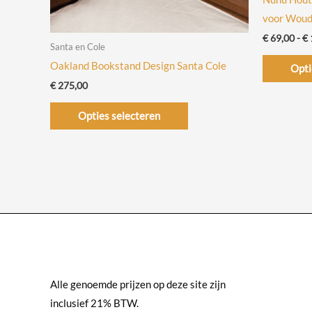
voor Wou
€
69,00
-
€
Santa en Cole
Oakland Bookstand Design Santa Cole
Opti
€
275,00
Dit
Opties selecteren
product
heeft
meerdere
variaties.
Deze
optie
kan
gekozen
worden
Alle genoemde prijzen op deze site zijn
op
inclusief 21% BTW.