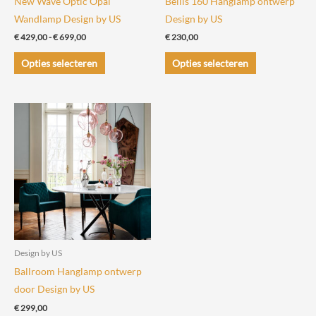
New Wave Optic Opal
Bellis 160 Hanglamp ontwerp
Wandlamp Design by US
Design by US
Prijsklasse:
€
429,00
-
€
699,00
€
230,00
€ 429,00
Dit
Dit
tot
Opties selecteren
Opties selecteren
€ 699,00
product
product
heeft
heeft
meerdere
meerdere
variaties.
variaties.
Deze
Deze
optie
optie
kan
kan
gekozen
gekozen
worden
worden
op
op
de
de
Design by US
productpagina
productpagin
Ballroom Hanglamp ontwerp
door Design by US
€
299,00