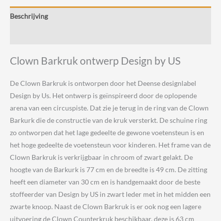
US
Beschrijving
aantal
Beoordelingen (0)
Clown Barkruk ontwerp Design by US
De Clown Barkruk is ontworpen door het Deense designlabel
Design by Us. Het ontwerp is geïnspireerd door de oplopende
arena van een circuspiste. Dat zie je terug in de ring van de Clown
Barkurk die de constructie van de kruk versterkt. De schuine ring
zo ontworpen dat het lage gedeelte de gewone voetensteun is en
het hoge gedeelte de voetensteun voor kinderen. Het frame van de
Clown Barkruk is verkrijgbaar in chroom of zwart gelakt. De
hoogte van de Barkurk is 77 cm en de breedte is 49 cm. De zitting
heeft een diameter van 30 cm en is handgemaakt door de beste
stoffeerder van Design by US in zwart leder met in het midden een
zwarte knoop. Naast de Clown Barkruk is er ook nog een lagere
uitvoering de Clown Counterkruk beschikbaar, deze is 63 cm