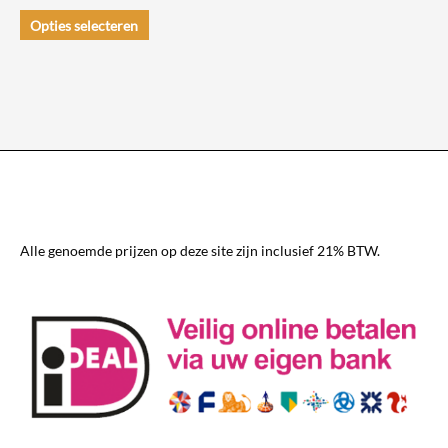
Dit
Opties selecteren
product
heeft
meerdere
variaties.
Deze
optie
kan
gekozen
worden
Alle genoemde prijzen op deze site zijn inclusief 21% BTW.
op
de
productpagina