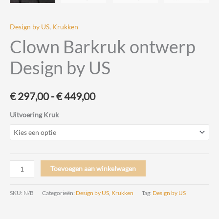
Design by US
,
Krukken
Clown Barkruk ontwerp
Design by US
Prijsklasse:
€
297,00
-
€
449,00
€ 297,00
Uitvoering Kruk
tot
€ 449,00
Clown
Toevoegen aan winkelwagen
Barkruk
ontwerp
SKU:
N/B
Categorieën:
Design by US
,
Krukken
Tag:
Design by US
Design
by