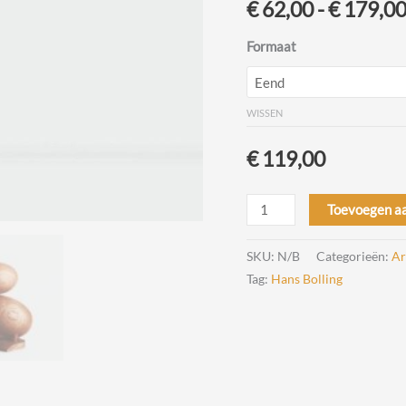
€
62,00
-
€
179,0
Formaat
WISSEN
€
119,00
Duck
Toevoegen a
and
Duckling
SKU:
N/B
Categorieën:
Ar
Design
Tag:
Hans Bolling
Hans
Bolling
door
Architectmade
aantal