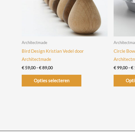
Architectmade
Architectm
Bird Design Kristian Vedel door
Circle Bow
Architectmade
Architect
Prijsklasse:
€
59,00
-
€
89,00
€
99,00
-
€
€ 59,00
Dit
tot
Opties selecteren
Opti
€ 89,00
product
heeft
meerdere
variaties.
Deze
optie
kan