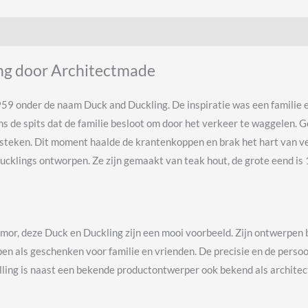
ing door Architectmade
9 onder de naam Duck and Duckling. De inspiratie was een familie een
 de spits dat de familie besloot om door het verkeer te waggelen. Gel
steken. Dit moment haalde de krantenkoppen en brak het hart van v
Ducklings ontworpen. Ze zijn gemaakt van teak hout, de grote eend is
or, deze Duck en Duckling zijn een mooi voorbeeld. Zijn ontwerpen br
pen als geschenken voor familie en vrienden. De precisie en de persoo
olling is naast een bekende productontwerper ook bekend als archite