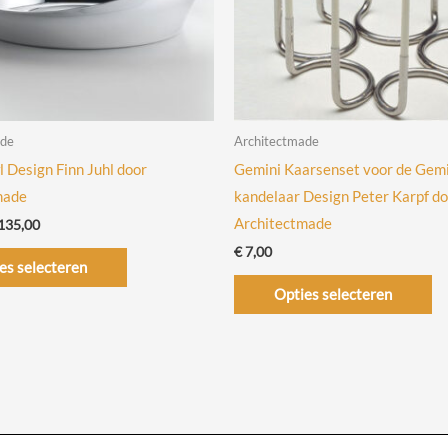
ade
Architectmade
l Design Finn Juhl door
Gemini Kaarsenset voor de Gemi
made
kandelaar Design Peter Karpf d
Architectmade
Prijsklasse:
135,00
€ 99,00
Dit
€
7,00
tot
es selecteren
€ 135,00
product
Di
Opties selecteren
heeft
pr
meerdere
he
variaties.
me
Deze
va
optie
De
kan
op