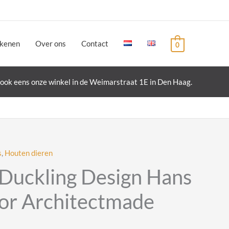
ekenen
Over ons
Contact
0
ook eens onze winkel in de Weimarstraat 1E in Den Haag.
s
,
Houten dieren
Duckling Design Hans
oor Architectmade