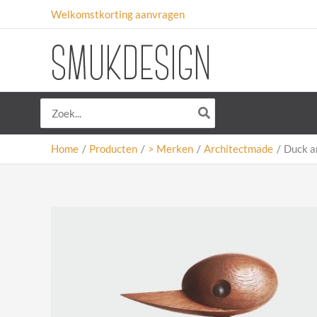
Ga
Welkomstkorting aanvragen
naar
de
inhoud
Zoeken
naar:
Home
Producten
> Merken
Architectmade
Duck a