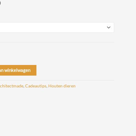
Prijsklasse:
0
€ 62,00
tot
€ 179,00
an winkelwagen
chitectmade
,
Cadeautips
,
Houten dieren