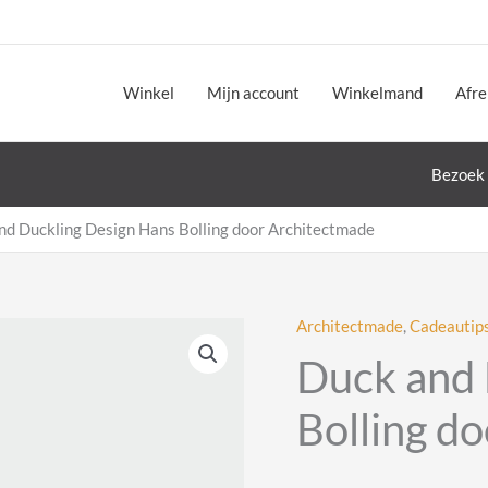
Winkel
Mijn account
Winkelmand
Afr
Bezoek 
nd Duckling Design Hans Bolling door Architectmade
Architectmade
,
Cadeautip
Duck and 
Bolling d