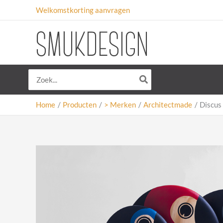
Ga
Welkomstkorting aanvragen
naar
de
inhoud
Zoeken
naar:
Home
Producten
> Merken
Architectmade
Discus