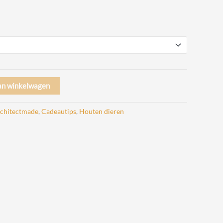
rijsklasse:
 45,00
ot
 75,00
an winkelwagen
chitectmade
,
Cadeautips
,
Houten dieren