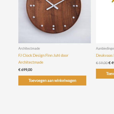
Architectmade
Aanbieding
FJ Clock Design Finn Juhl door
Deukvaas 
Architectmade
Oor
€
59,00
€
4
prij
€
699,00
was
Toev
€ 5
Toevoegen aan winkelwagen