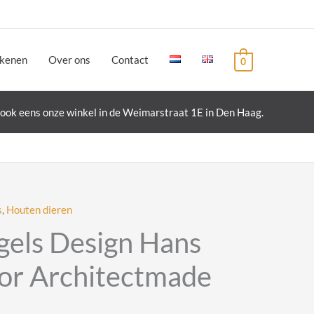
ekenen
Over ons
Contact
0
ook eens onze winkel in de Weimarstraat 1E in Den Haag.
s
,
Houten dieren
gels Design Hans
oor Architectmade