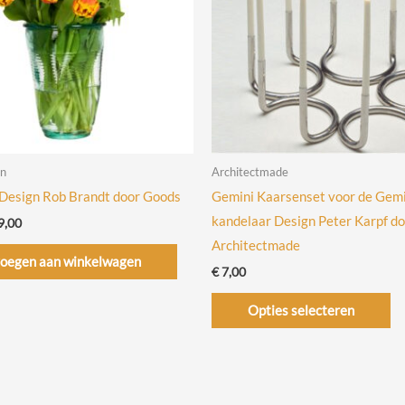
en
Architectmade
Design Rob Brandt door Goods
Gemini Kaarsenset voor de Gemi
kandelaar Design Peter Karpf d
spronkelijke
Huidige
9,00
s
prijs
Architectmade
:
is:
oegen aan winkelwagen
9,00.
€ 49,00.
€
7,00
Di
Opties selecteren
pr
he
me
va