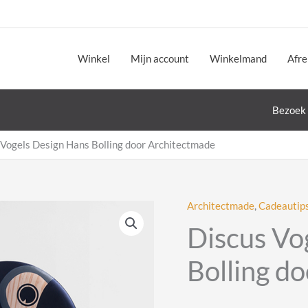
Winkel
Mijn account
Winkelmand
Afr
Bezoek 
 Vogels Design Hans Bolling door Architectmade
Architectmade
,
Cadeautip
Discus Vo
Bolling d