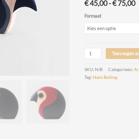
P
€
45,00
-
€
75,00
€
Formaat
t
€
Discus
Toevoegen a
Vogels
Design
SKU:
N/B
Categorieën:
Ar
Hans
Tag:
Hans Bolling
Bolling
door
Architectmade
aantal