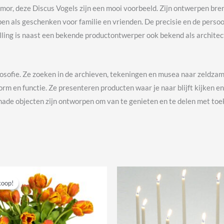
or, deze Discus Vogels zijn een mooi voorbeeld. Zijn ontwerpen breng
pen als geschenken voor familie en vrienden. De precisie en de persoo
olling is naast een bekende productontwerper ook bekend als archite
ilosofie. Ze zoeken in de archieven, tekeningen en musea naar zeld
m en functie. Ze presenteren producten waar je naar blijft kijken e
made objecten zijn ontworpen om van te genieten en te delen met toe
koop!
koop!