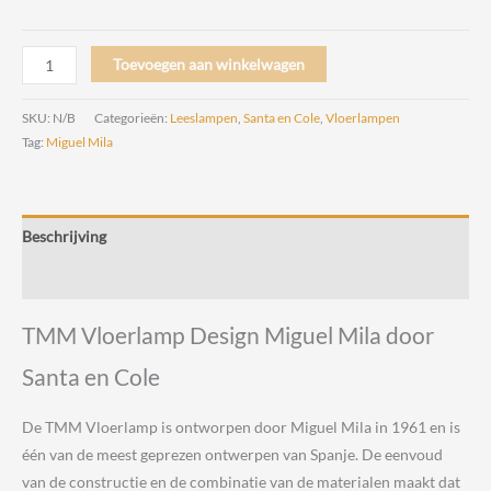
TMM
Toevoegen aan winkelwagen
Vloerlamp
Design
SKU:
N/B
Categorieën:
Leeslampen
,
Santa en Cole
,
Vloerlampen
Miguel
Tag:
Miguel Mila
Mila
voor
Santa
Beschrijving
en
Cole
Beoordelingen (0)
aantal
TMM Vloerlamp Design Miguel Mila door
Santa en Cole
De TMM Vloerlamp is ontworpen door Miguel Mila in 1961 en is
één van de meest geprezen ontwerpen van Spanje. De eenvoud
van de constructie en de combinatie van de materialen maakt dat