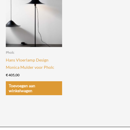
variaties.
variaties.
Deze
Deze
optie
optie
kan
kan
gekozen
gekozen
worden
worden
op
op
de
de
Pholc
productpagina
productpagin
Hans Vloerlamp Design
Monica Mulder voor Pholc
€
405,00
Toevoegen aan
winkelwagen