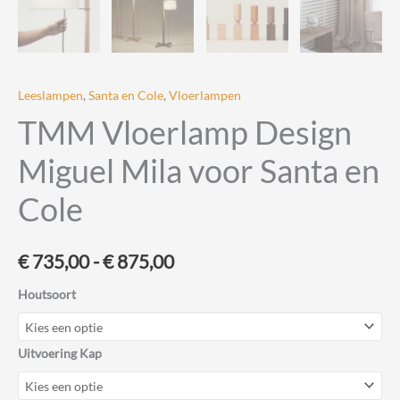
Leeslampen
,
Santa en Cole
,
Vloerlampen
TMM Vloerlamp Design
Miguel Mila voor Santa en
Cole
Prijsklasse:
€
735,00
-
€
875,00
€ 735,00
Houtsoort
tot
Uitvoering Kap
€ 875,00