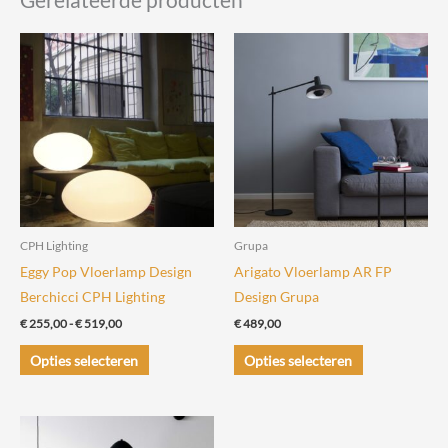
CPH Lighting
Grupa
Eggy Pop Vloerlamp Design
Arigato Vloerlamp AR FP
Berchicci CPH Lighting
Design Grupa
Prijsklasse:
€
255,00
-
€
519,00
€
489,00
€ 255,00
Dit
Dit
tot
Opties selecteren
Opties selecteren
€ 519,00
product
product
heeft
heeft
meerdere
meerdere