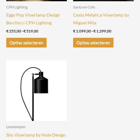
CPH Lighting
Santa en Cole
Eggy Pop Vloerlamp Design
Cesta Metalica Vloerlamp by
Berchicci CPH Lighting
Miguel Mila
Prijsklasse:
Prijsklasse:
€
255,00
-
€
519,00
€
1.099,00
-
€
1.299,00
€ 255,00
€ 1.099,00
Dit
Dit
tot
tot
Opties selecteren
Opties selecteren
€ 519,00
€ 1.299,00
product
product
heeft
heeft
meerdere
meerdere
variaties.
variaties.
Deze
Deze
optie
optie
kan
kan
gekozen
gekozen
worden
worden
op
op
de
de
Leeslampen
productpagina
productpagin
Silo Vloerlamp by Note Design