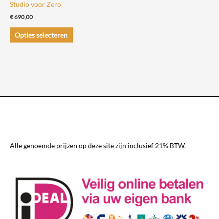
Studio voor Zero
€
690,00
Dit
Opties selecteren
product
heeft
meerdere
variaties.
Deze
optie
kan
gekozen
worden
Alle genoemde prijzen op deze site zijn inclusief 21% BTW.
op
de
productpagina