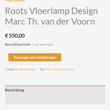
Vloerlampen
Roots Vloerlamp Design
Marc Th. van der Voorn
€
550,00
Beschikbaarheid:
1 op voorraad
Roots
Toevoegen aan winkelwagen
Vloerlamp
Design
Categorie:
Vloerlampen
Tag:
Marc Th van der Voorn
Marc
Th.
van
Beschrijving
der
Voorn
Beoordelingen (0)
aantal