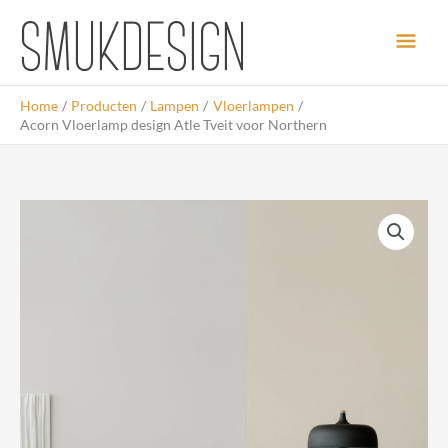
Ga
Hoo
naar
de
inhoud
Home
Producten
Lampen
Vloerlampen
Acorn Vloerlamp design Atle Tveit voor Northern