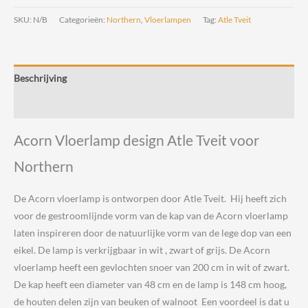
design
SKU:
N/B
Categorieën:
Northern
,
Vloerlampen
Tag:
Atle Tveit
Atle
Tveit
voor
Beschrijving
Northern
aantal
Beoordelingen (0)
Acorn Vloerlamp design Atle Tveit voor
Northern
De Acorn vloerlamp is ontworpen door Atle Tveit. Hij heeft zich
voor de gestroomlijnde vorm van de kap van de Acorn vloerlamp
laten inspireren door de natuurlijke vorm van de lege dop van een
eikel. De lamp is verkrijgbaar in wit , zwart of grijs. De Acorn
vloerlamp heeft een gevlochten snoer van 200 cm in wit of zwart.
De kap heeft een diameter van 48 cm en de lamp is 148 cm hoog,
de houten delen zijn van beuken of walnoot Een voordeel is dat u