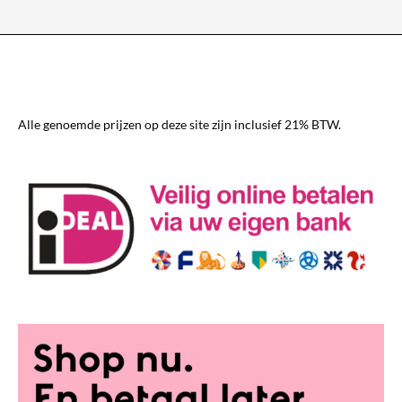
variaties.
Deze
optie
kan
gekozen
worden
Alle genoemde prijzen op deze site zijn inclusief 21% BTW.
op
de
productpagina