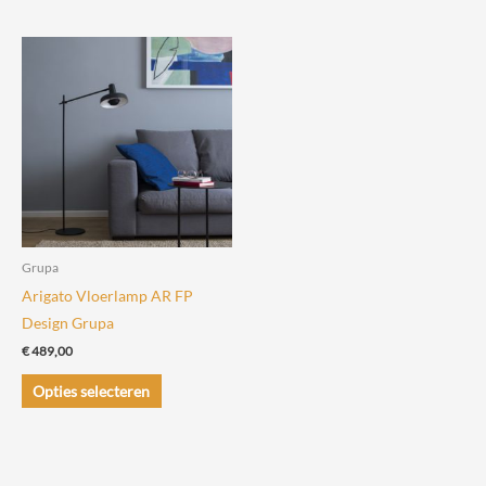
meerdere
variaties.
Deze
optie
kan
gekozen
worden
op
de
Grupa
productpagina
Arigato Vloerlamp AR FP
Design Grupa
€
489,00
Dit
Opties selecteren
product
heeft
meerdere