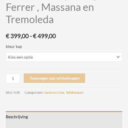
Ferrer , Massana en
Tremoleda
Prijsklasse:
€
399,00
-
€
499,00
€ 399,00
kleur kap
tot
€ 499,00
Gira
Toevoegen aan winkelwagen
Tafellamp
Design
SKU:
N/B
Categorieën:
Santa en Cole
,
Tafellampen
Ferrer
,
Massana
Beschrijving
en
Tremoleda
Beoordelingen (0)