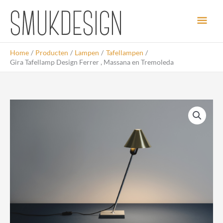
Ga
Hoo
naar
de
inhoud
Home
Producten
Lampen
Tafellampen
Gira Tafellamp Design Ferrer , Massana en Tremoleda