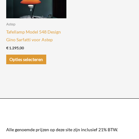
worden
op
op
de
de
productpagin
Astep
productpagina
Tafellamp Model 548 Design
Gino Sarfatti voor Astep
€
1.295,00
Dit
Opties selecteren
product
heeft
meerdere
variaties.
Deze
optie
kan
gekozen
worden
Alle genoemde prijzen op deze site zijn inclusief 21% BTW.
op